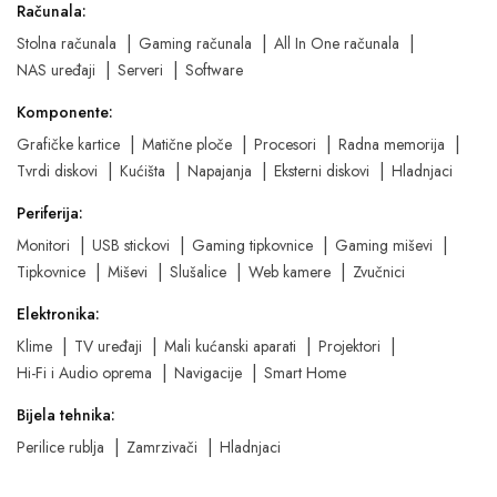
Računala:
Stolna računala
Gaming računala
All In One računala
NAS uređaji
Serveri
Software
Komponente:
Grafičke kartice
Matične ploče
Procesori
Radna memorija
Tvrdi diskovi
Kućišta
Napajanja
Eksterni diskovi
Hladnjaci
Periferija:
Monitori
USB stickovi
Gaming tipkovnice
Gaming miševi
Tipkovnice
Miševi
Slušalice
Web kamere
Zvučnici
Elektronika:
Klime
TV uređaji
Mali kućanski aparati
Projektori
Hi-Fi i Audio oprema
Navigacije
Smart Home
Bijela tehnika:
Perilice rublja
Zamrzivači
Hladnjaci