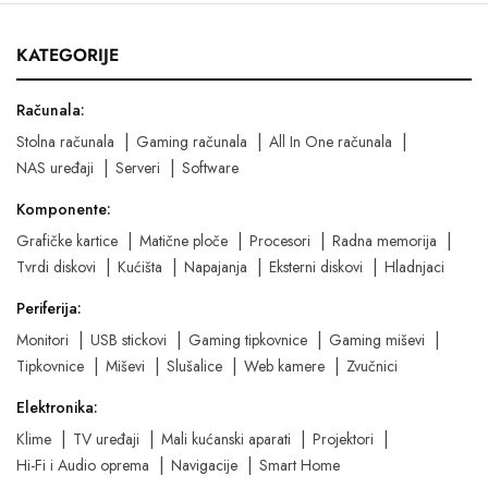
KATEGORIJE
Računala:
Stolna računala
Gaming računala
All In One računala
NAS uređaji
Serveri
Software
Komponente:
Grafičke kartice
Matične ploče
Procesori
Radna memorija
Tvrdi diskovi
Kućišta
Napajanja
Eksterni diskovi
Hladnjaci
Periferija:
Monitori
USB stickovi
Gaming tipkovnice
Gaming miševi
Tipkovnice
Miševi
Slušalice
Web kamere
Zvučnici
Elektronika:
Klime
TV uređaji
Mali kućanski aparati
Projektori
Hi-Fi i Audio oprema
Navigacije
Smart Home