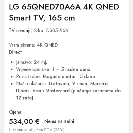
LG 65QNED70A6A 4K QNED
Smart TV, 165 cm
TV uređaji
| Šifra: DS051966
Vrsta ekrana:
4K QNED
Direct
Jamstvo:
24 mj.
Vrijeme isporuke:
1 – 5 radna dana
Povrat robe:
Moguće unutar 15 dana
Način plaćanja:
Gotovina, Virman, Maestro,
Diners, Visa i Mastercard (plaćanje karticama do
12 rata)
Cijena
534,00
€
Nema na zalihi
U cijenu je uključen PDV (25%).