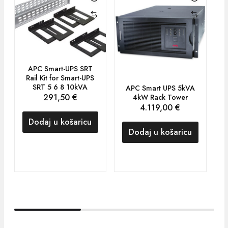
APC Smart-UPS SRT
Rail Kit for Smart-UPS
SRT 5 6 8 10kVA
APC Smart UPS 5kVA
291,50
€
4kW Rack Tower
2
4.119,00
€
Dodaj u košaricu
Dodaj u košaricu