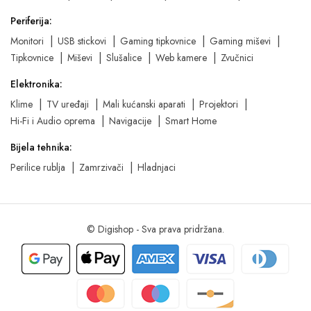
Periferija:
Monitori
USB stickovi
Gaming tipkovnice
Gaming miševi
Tipkovnice
Miševi
Slušalice
Web kamere
Zvučnici
Elektronika:
Klime
TV uređaji
Mali kućanski aparati
Projektori
Hi-Fi i Audio oprema
Navigacije
Smart Home
Bijela tehnika:
Perilice rublja
Zamrzivači
Hladnjaci
© Digishop - Sva prava pridržana.