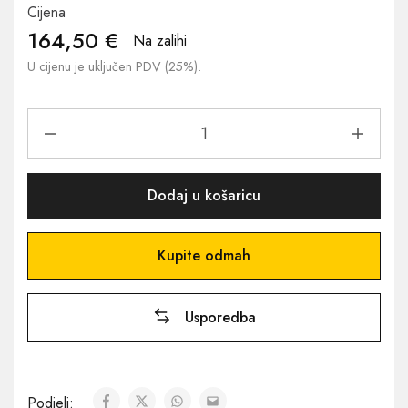
Cijena
164,50
€
Na zalihi
U cijenu je uključen PDV (25%).
Dodaj u košaricu
Kupite odmah
Usporedba
Podjeli: