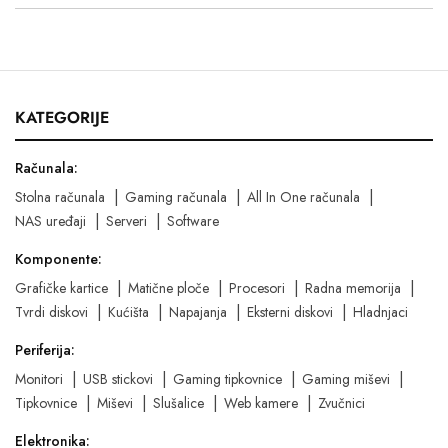
KATEGORIJE
Računala:
Stolna računala
Gaming računala
All In One računala
NAS uređaji
Serveri
Software
Komponente:
Grafičke kartice
Matične ploče
Procesori
Radna memorija
Tvrdi diskovi
Kućišta
Napajanja
Eksterni diskovi
Hladnjaci
Periferija:
Monitori
USB stickovi
Gaming tipkovnice
Gaming miševi
Tipkovnice
Miševi
Slušalice
Web kamere
Zvučnici
Elektronika: