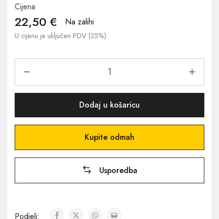
Cijena
22,50
€
Na zalihi
U cijenu je uključen PDV (25%).
Dodaj u košaricu
Kupite odmah
Usporedba
Podjeli: