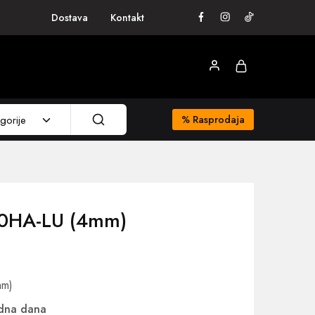
Dostava
Kontakt
gorije
%
Rasprodaja
40HA-LU (4mm)
mm)
adna dana