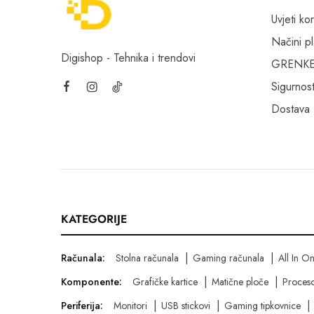
Uvjeti kor
Načini p
Digishop - Tehnika i trendovi
GRENKE f
Sigurnost
Dostava
KATEGORIJE
Računala:
Stolna računala
Gaming računala
All In O
Komponente:
Grafičke kartice
Matične ploče
Proceso
Periferija:
Monitori
USB stickovi
Gaming tipkovnice