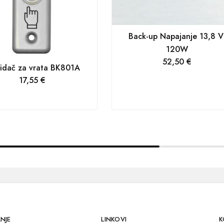
Back-up Napajanje 13,8 V
120W
52,50
€
idač za vrata BK801A
17,55
€
NJE
LINKOVI
K