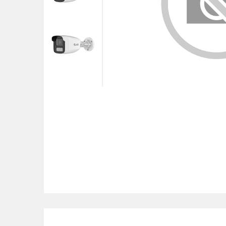
POS uređaji i operma
Mrežna oprema
Alarmi i video nadzor
Printeri i skeneri
Stolice i stolovi
Novčanici