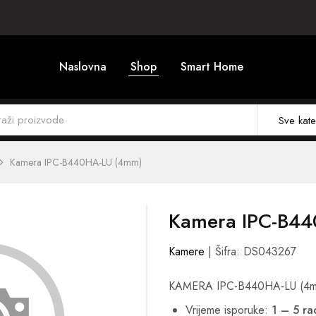
Naslovna
Shop
Smart Home
Sve kate
Kamera IPC-B440HA-LU (4mm)
Kamera IPC-B4
Kamere
| Šifra: DS043267
KAMERA IPC-B440HA-LU (4
Vrijeme isporuke:
1 – 5 r