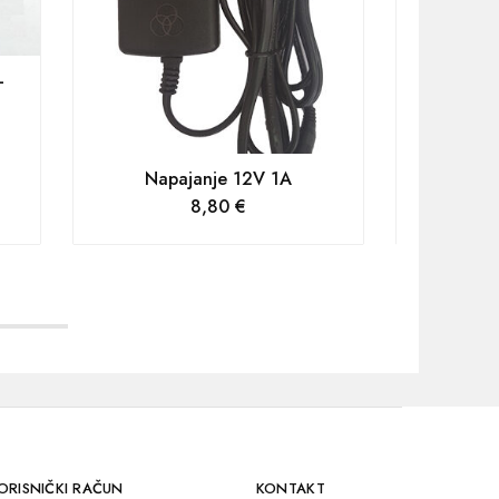
-
Napaj
Napajanje 12V 1A
8,80
€
ORISNIČKI RAČUN
KONTAKT