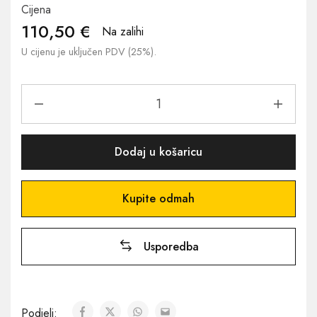
Cijena
110,50
€
Na zalihi
U cijenu je uključen PDV (25%).
Dodaj u košaricu
Kupite odmah
Usporedba
Podjeli: