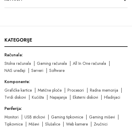
KATEGORIJE
Računala:
Stolna računala
Gaming računala
All In One računala
NAS uređaji
Serveri
Software
Komponente:
Grafičke kartice
Matične ploče
Procesori
Radna memorija
Tvrdi diskovi
Kućišta
Napajanja
Eksterni diskovi
Hladnjaci
Periferija:
Monitori
USB stickovi
Gaming tipkovnice
Gaming miševi
Tipkovnice
Miševi
Slušalice
Web kamere
Zvučnici