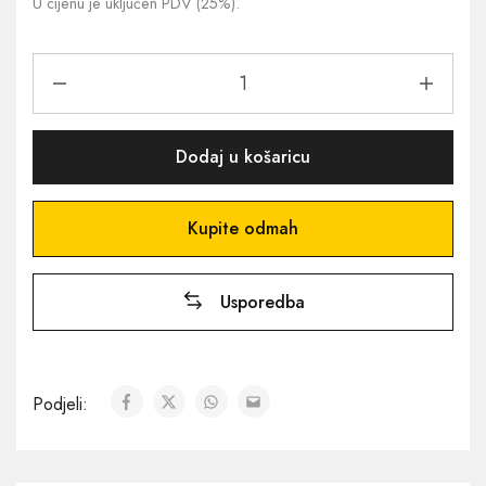
U cijenu je uključen PDV (25%).
Dodaj u košaricu
Kupite odmah
Usporedba
Podjeli: