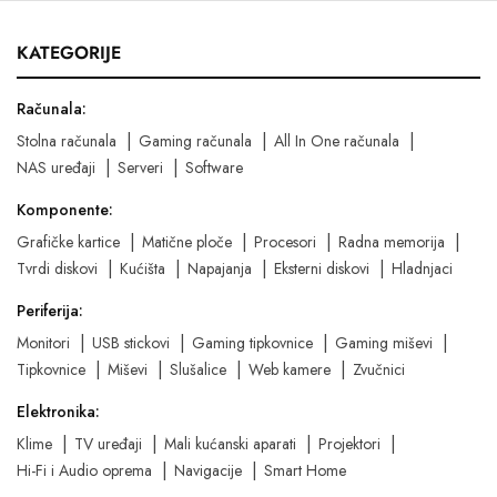
KATEGORIJE
Računala:
Stolna računala
Gaming računala
All In One računala
NAS uređaji
Serveri
Software
Komponente:
Grafičke kartice
Matične ploče
Procesori
Radna memorija
Tvrdi diskovi
Kućišta
Napajanja
Eksterni diskovi
Hladnjaci
Periferija:
Monitori
USB stickovi
Gaming tipkovnice
Gaming miševi
Tipkovnice
Miševi
Slušalice
Web kamere
Zvučnici
Elektronika:
Klime
TV uređaji
Mali kućanski aparati
Projektori
Hi-Fi i Audio oprema
Navigacije
Smart Home