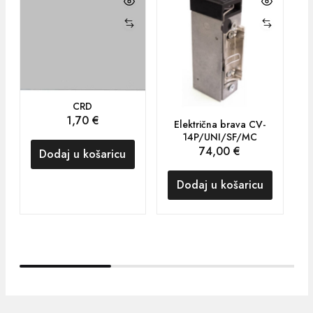
CRD
1,70
€
R
Električna brava CV-
14P/UNI/SF/MC
74,00
€
Dodaj u košaricu
Dodaj u košaricu