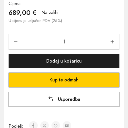
Cijena
689,00
€
Na zalihi
U cijenu je uključen PDV (25%).
Dodaj u košaricu
Kupite odmah
Usporedba
Podjeli: