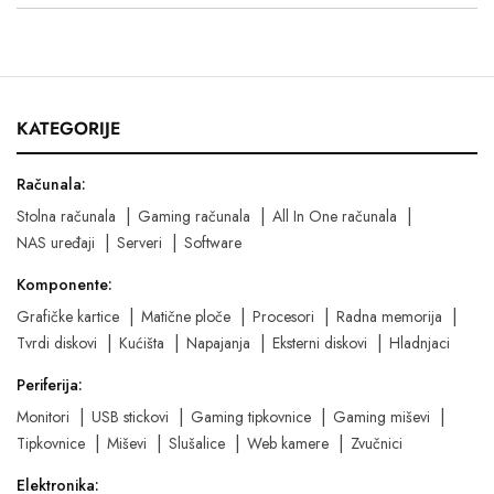
KATEGORIJE
Računala:
Stolna računala
Gaming računala
All In One računala
NAS uređaji
Serveri
Software
Komponente:
Grafičke kartice
Matične ploče
Procesori
Radna memorija
Tvrdi diskovi
Kućišta
Napajanja
Eksterni diskovi
Hladnjaci
Periferija:
Monitori
USB stickovi
Gaming tipkovnice
Gaming miševi
Tipkovnice
Miševi
Slušalice
Web kamere
Zvučnici
Elektronika: