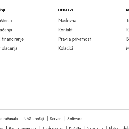
NJE
LINKOVI
K
ištenja
Naslovna
T
laćanja
Kontakt
K
inanciranje
Pravila privatnosti
B
 plaćanja
Kolačići
M
ne računala
NAS uređaji
Serveri
Software
ri
Radna memorija
Tvrdi diskovi
Kućišta
Napajanja
Eksterni dis