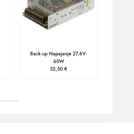
Back-up Napajanje 27,6V-
Napaj
60W
52,50
€