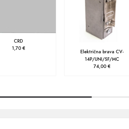
CRD
1,70
€
Električna brava CV-
14P/UNI/SF/MC
74,00
€