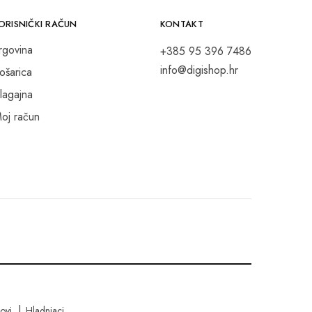
ORISNIČKI RAČUN
KONTAKT
rgovina
+385 95 396 7486
info@digishop.hr
ošarica
lagajna
oj račun
kovi
Hladnjaci