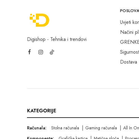
POSLOVA
Uvjeti kor
Načini p
Digishop - Tehnika i trendovi
GRENKE f
Sigurnost
Dostava
KATEGORIJE
Računala:
Stolna računala
Gaming računala
All In O
Komponente:
Grafičke kartice
Matične ploče
Proceso