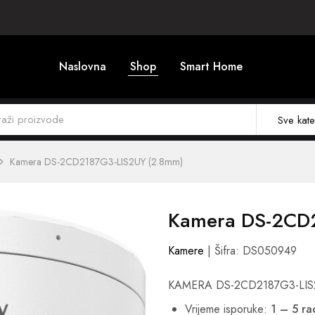
Naslovna
Shop
Smart Home
Sve kate
Kamera DS-2CD2187G3-LIS2UY (2.8mm)
Kamera DS-2CD
Kamere
| Šifra: DS050949
KAMERA DS-2CD2187G3-LIS2
Vrijeme isporuke:
1 – 5 r