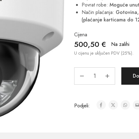
Povrat robe:
Moguće unut
Način plaćanja:
Gotovina, 
(plaćanje karticama do 1
Cijena
500,50
€
Na zalihi
U cijenu je uključen PDV (25%).
Do
Podjeli: