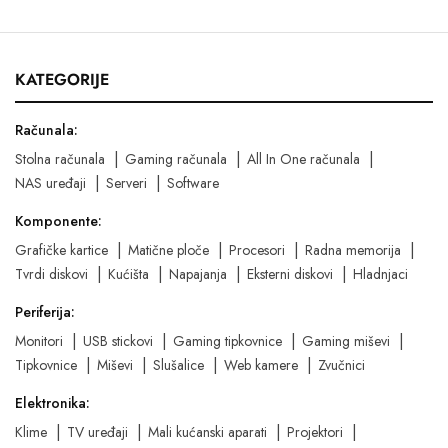
KATEGORIJE
Računala:
Stolna računala
Gaming računala
All In One računala
NAS uređaji
Serveri
Software
Komponente:
Grafičke kartice
Matične ploče
Procesori
Radna memorija
Tvrdi diskovi
Kućišta
Napajanja
Eksterni diskovi
Hladnjaci
Periferija:
Monitori
USB stickovi
Gaming tipkovnice
Gaming miševi
Tipkovnice
Miševi
Slušalice
Web kamere
Zvučnici
Elektronika:
Klime
TV uređaji
Mali kućanski aparati
Projektori