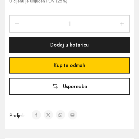
U cijenu je uključen PDV (25%).
Dodaj u košaricu
Kupite odmah
Usporedba
Podjeli: