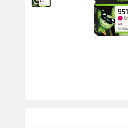
POS uređaji i operma
Mrežna oprema
Alarmi i video nadzor
Printeri i skeneri
Stolice i stolovi
Novčanici