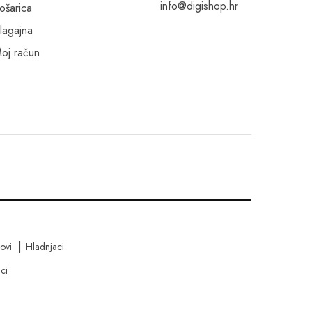
info@digishop.hr
ošarica
lagajna
oj račun
kovi
Hladnjaci
ci