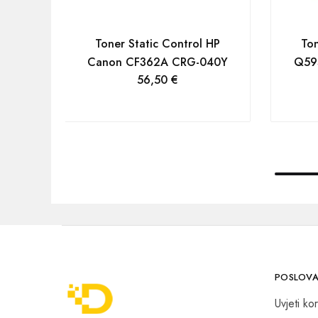
Toner Static Control HP
Ton
Canon CF362A CRG-040Y
Q59
56,50
€
POSLOVA
Uvjeti kor