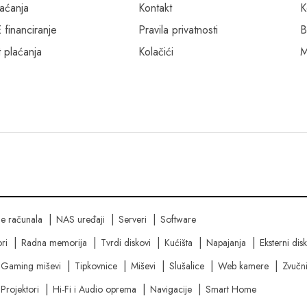
laćanja
Kontakt
K
inanciranje
Pravila privatnosti
B
 plaćanja
Kolačići
M
ne računala
NAS uređaji
Serveri
Software
ri
Radna memorija
Tvrdi diskovi
Kućišta
Napajanja
Eksterni dis
Gaming miševi
Tipkovnice
Miševi
Slušalice
Web kamere
Zvučni
Projektori
Hi-Fi i Audio oprema
Navigacije
Smart Home