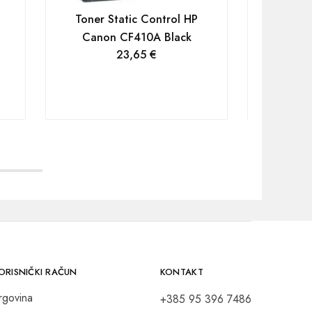
Toner Static Control HP
Canon CF410A Black
Toner 
23,65
€
Canon 
ORISNIČKI RAČUN
KONTAKT
rgovina
+385 95 396 7486