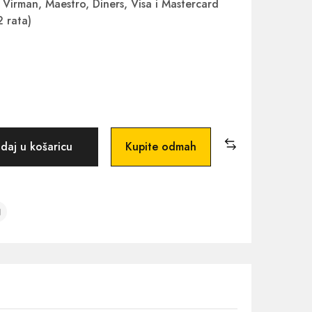
Virman, Maestro, Diners, Visa i Mastercard
2 rata)
daj u košaricu
Kupite odmah