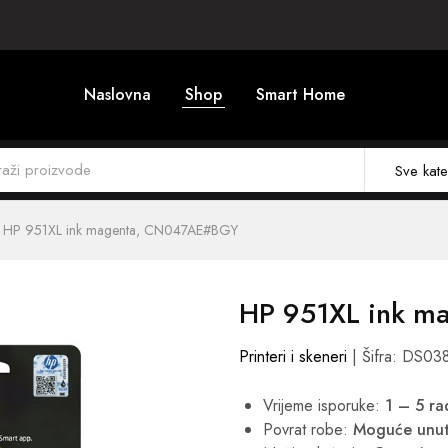
Naslovna
Shop
Smart Home
Sve kate
HP 951XL ink magenta, CN047AE#BGY
HP 951XL ink 
Printeri i skeneri
| Šifra: DS03
Vrijeme isporuke:
1 – 5 r
Povrat robe:
Moguće unut