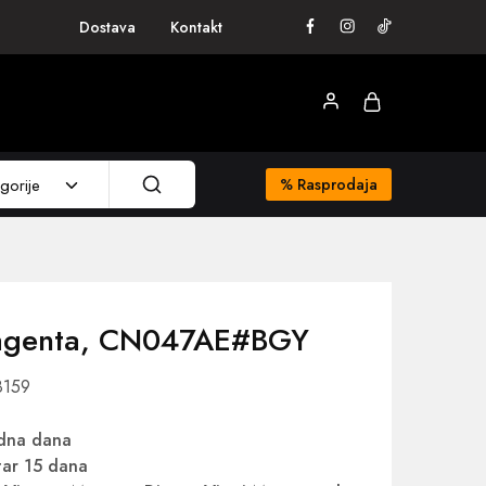
Dostava
Kontakt
gorije
%
Rasprodaja
magenta, CN047AE#BGY
8159
adna dana
ar 15 dana