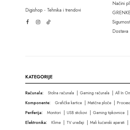
Načini p
Digishop - Tehnika i trendovi
GRENKE f
Sigurnost
Dostava
KATEGORIJE
Računala:
Stolna računala
Gaming računala
All In O
Komponente:
Grafičke kartice
Matične ploče
Proceso
Periferija:
Monitori
USB stickovi
Gaming tipkovnice
Elektronika:
Klime
TV uređaji
Mali kućanski aparati