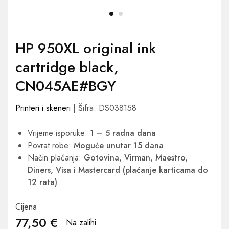
HP 950XL original ink
cartridge black,
CN045AE#BGY
Printeri i skeneri
| Šifra: DS038158
Vrijeme isporuke:
1 – 5 radna dana
Povrat robe:
Moguće unutar 15 dana
Način plaćanja:
Gotovina, Virman, Maestro,
Diners, Visa i Mastercard (plaćanje karticama do
12 rata)
Cijena
77,50
€
Na zalihi