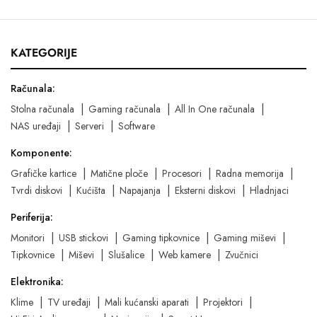
KATEGORIJE
Računala:
Stolna računala
Gaming računala
All In One računala
NAS uređaji
Serveri
Software
Komponente:
Grafičke kartice
Matične ploče
Procesori
Radna memorija
Tvrdi diskovi
Kućišta
Napajanja
Eksterni diskovi
Hladnjaci
Periferija:
Monitori
USB stickovi
Gaming tipkovnice
Gaming miševi
Tipkovnice
Miševi
Slušalice
Web kamere
Zvučnici
Elektronika:
Klime
TV uređaji
Mali kućanski aparati
Projektori