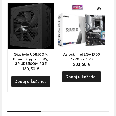
Gigabyte UD850GM
Asrock Intel LGA1700
A
Power Supply 850W,
Z790 PRO RS
GP-UD850GM PG5
203,50
€
130,50
€
Dodaj u košaricu
Dodaj u košaricu