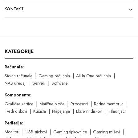
KONTAKT
KATEGORIJE
Računala:
Stolna računala
Gaming računala
All In One računala
NAS uređaji
Serveri
Software
Komponente:
Grafičke kartice
Matične ploče
Procesori
Radna memorija
Tvrdi diskovi
Kućišta
Napajanja
Eksterni diskovi
Hladnjaci
Periferija:
Monitori
USB stickovi
Gaming tipkovnice
Gaming miševi