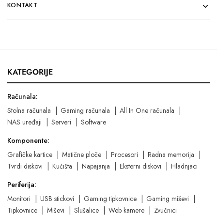
KONTAKT
KATEGORIJE
Računala:
Stolna računala
Gaming računala
All In One računala
NAS uređaji
Serveri
Software
Komponente:
Grafičke kartice
Matične ploče
Procesori
Radna memorija
Tvrdi diskovi
Kućišta
Napajanja
Eksterni diskovi
Hladnjaci
Periferija:
Monitori
USB stickovi
Gaming tipkovnice
Gaming miševi
Tipkovnice
Miševi
Slušalice
Web kamere
Zvučnici