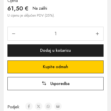
Cijena
61,50
€
Na zalihi
U cijenu je uključen PDV (25%).
Dodaj u košaricu
Kupite odmah
Usporedba
Podjeli: