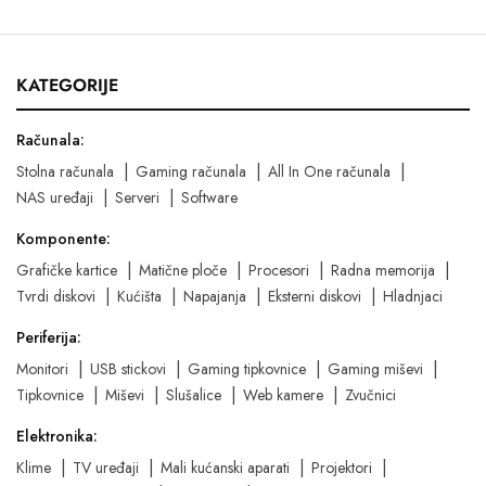
KATEGORIJE
Računala:
Stolna računala
Gaming računala
All In One računala
NAS uređaji
Serveri
Software
Komponente:
Grafičke kartice
Matične ploče
Procesori
Radna memorija
Tvrdi diskovi
Kućišta
Napajanja
Eksterni diskovi
Hladnjaci
Periferija:
Monitori
USB stickovi
Gaming tipkovnice
Gaming miševi
Tipkovnice
Miševi
Slušalice
Web kamere
Zvučnici
Elektronika:
Klime
TV uređaji
Mali kućanski aparati
Projektori