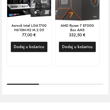
Asrock Intel LGA1700
AMD Ryzen 7 8700G
A
H610M-H2 M.2 D5
Box AM5
77,00
€
332,50
€
Dodaj u košaricu
Dodaj u košaricu