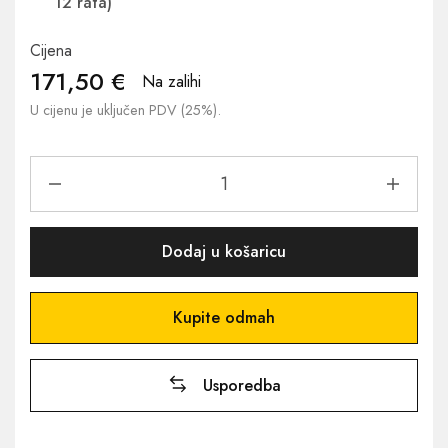
12 rata)
Cijena
171,50
€
Na zalihi
U cijenu je uključen PDV (25%).
Dodaj u košaricu
Kupite odmah
Usporedba