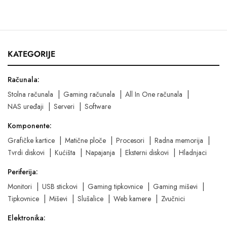
KATEGORIJE
Računala:
Stolna računala
Gaming računala
All In One računala
NAS uređaji
Serveri
Software
Komponente:
Grafičke kartice
Matične ploče
Procesori
Radna memorija
Tvrdi diskovi
Kućišta
Napajanja
Eksterni diskovi
Hladnjaci
Periferija:
Monitori
USB stickovi
Gaming tipkovnice
Gaming miševi
Tipkovnice
Miševi
Slušalice
Web kamere
Zvučnici
Elektronika: