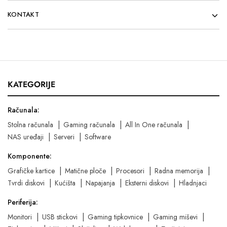
KONTAKT
KATEGORIJE
Računala:
Stolna računala
Gaming računala
All In One računala
NAS uređaji
Serveri
Software
Komponente:
Grafičke kartice
Matične ploče
Procesori
Radna memorija
Tvrdi diskovi
Kućišta
Napajanja
Eksterni diskovi
Hladnjaci
Periferija:
Monitori
USB stickovi
Gaming tipkovnice
Gaming miševi