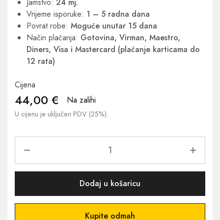
Jamstvo:
24 mj.
Vrijeme isporuke:
1 – 5 radna dana
Povrat robe:
Moguće unutar 15 dana
Način plaćanja:
Gotovina, Virman, Maestro,
Diners, Visa i Mastercard (plaćanje karticama do
12 rata)
Cijena
44,00
€
Na zalihi
U cijenu je uključen PDV (25%).
Dodaj u košaricu
Kupite odmah