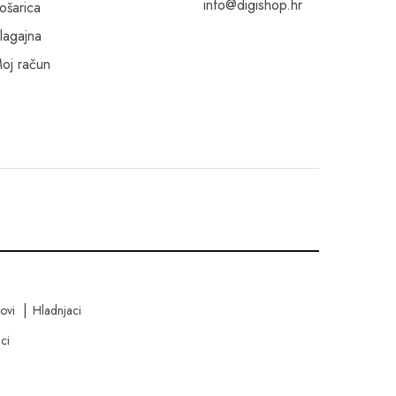
info@digishop.hr
ošarica
lagajna
oj račun
kovi
Hladnjaci
ci