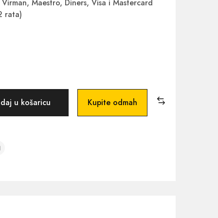
Virman, Maestro, Diners, Visa i Mastercard
2 rata)
daj u košaricu
Kupite odmah