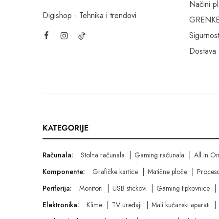
Načini p
Digishop - Tehnika i trendovi
GRENKE f
Sigurnost
Dostava
KATEGORIJE
Računala:
Stolna računala
Gaming računala
All In O
Komponente:
Grafičke kartice
Matične ploče
Proceso
Periferija:
Monitori
USB stickovi
Gaming tipkovnice
Elektronika:
Klime
TV uređaji
Mali kućanski aparati