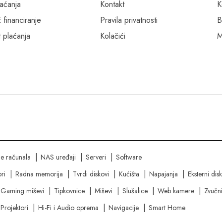
laćanja
Kontakt
K
inanciranje
Pravila privatnosti
B
 plaćanja
Kolačići
M
ne računala
NAS uređaji
Serveri
Software
ri
Radna memorija
Tvrdi diskovi
Kućišta
Napajanja
Eksterni dis
Gaming miševi
Tipkovnice
Miševi
Slušalice
Web kamere
Zvučni
Projektori
Hi-Fi i Audio oprema
Navigacije
Smart Home