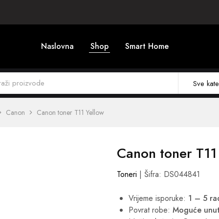
Naslovna
Shop
Smart Home
Sve kate
Canon
Canon toner T11 Yellow
Canon toner T11
Toneri
| Šifra: DS044841
Vrijeme isporuke:
1 – 5 r
Povrat robe:
Moguće unut