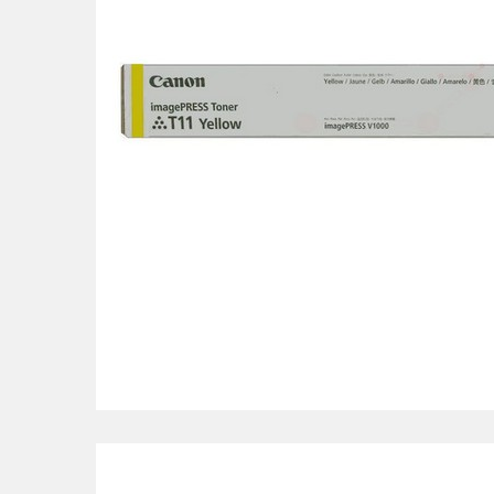
POS uređaji i operma
Mrežna oprema
Alarmi i video nadzor
Printeri i skeneri
Stolice i stolovi
Novčanici