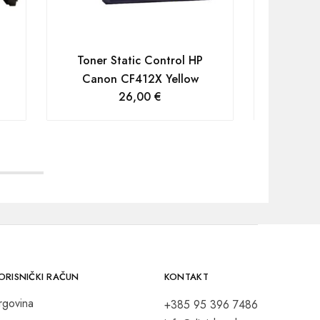
Toner Static Control HP
Toner 
Canon CF412X Yellow
Canon 
26,00
€
ORISNIČKI RAČUN
KONTAKT
rgovina
+385 95 396 7486