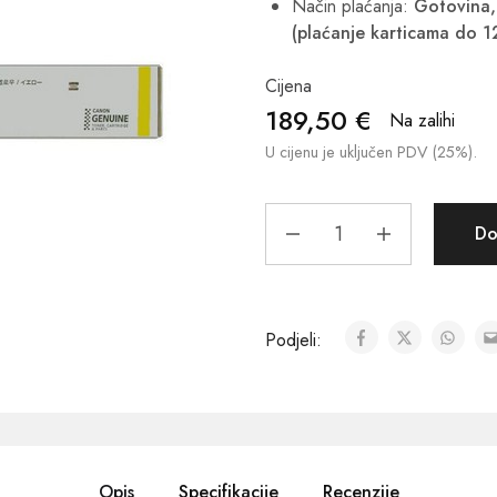
Način plaćanja:
Gotovina, 
(plaćanje karticama do 1
Cijena
189,50
€
Na zalihi
U cijenu je uključen PDV (25%).
Do
Podjeli:
Opis
Specifikacije
Recenzije