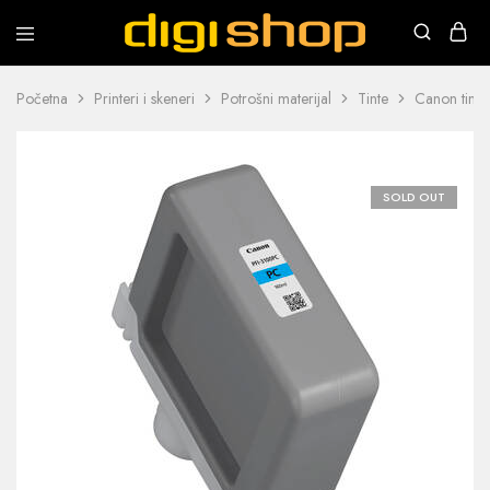
Digishop
Vaša
e-
trgovina!
Početna
Printeri i skeneri
Potrošni materijal
Tinte
Canon tinta
SOLD OUT