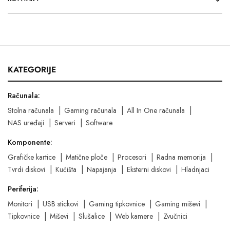
KATEGORIJE
Računala:
Stolna računala
Gaming računala
All In One računala
NAS uređaji
Serveri
Software
Komponente:
Grafičke kartice
Matične ploče
Procesori
Radna memorija
Tvrdi diskovi
Kućišta
Napajanja
Eksterni diskovi
Hladnjaci
Periferija:
Monitori
USB stickovi
Gaming tipkovnice
Gaming miševi
Tipkovnice
Miševi
Slušalice
Web kamere
Zvučnici