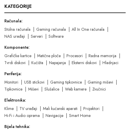
KATEGORIJE
Računala:
Stolna računala
Gaming računala
All In One računala
NAS uređaji
Serveri
Software
Komponente:
Grafičke kartice
Matične ploče
Procesori
Radna memorija
Tvrdi diskovi
Kućišta
Napajanja
Eksterni diskovi
Hladnjaci
Periferija:
Monitori
USB stickovi
Gaming tipkovnice
Gaming miševi
Tipkovnice
Miševi
Slušalice
Web kamere
Zvučnici
Elektronika:
Klime
TV uređaji
Mali kućanski aparati
Projektori
Hi-Fi i Audio oprema
Navigacije
Smart Home
Bijela tehnika: