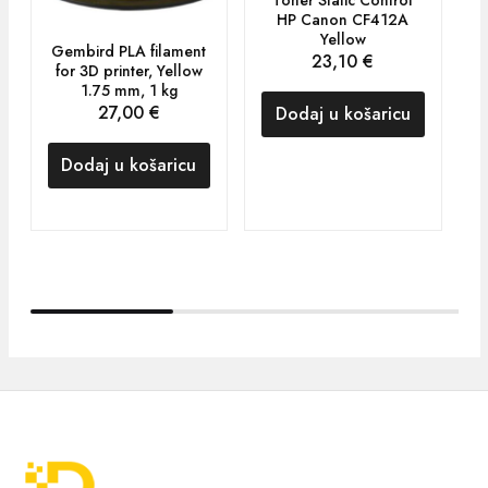
Toner Static Control
HP Canon CF412A
Yellow
Gembird PLA filament
G
23,10
€
for 3D printer, Yellow
1.75 mm, 1 kg
27,00
€
Dodaj u košaricu
Dodaj u košaricu