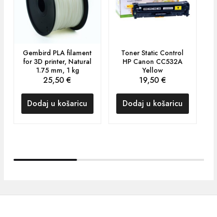
Gembird PLA filament
Toner Static Control
for 3D printer, Natural
HP Canon CC532A
1.75 mm, 1 kg
Yellow
25,50
€
19,50
€
Dodaj u košaricu
Dodaj u košaricu