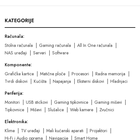
KATEGORIJE
Računala:
Stolna računala
Gaming računala
All In One računala
NAS uređaji
Serveri
Software
Komponente:
Grafičke kartice
Matične ploče
Procesori
Radna memorija
Tvrdi diskovi
Kućišta
Napajanja
Eksterni diskovi
Hladnjaci
Periferija:
Monitori
USB stickovi
Gaming tipkovnice
Gaming miševi
Tipkovnice
Miševi
Slušalice
Web kamere
Zvučnici
Elektronika:
Klime
TV uređaji
Mali kućanski aparati
Projektori
Hi-Fi i Audio oprema
Navigacije
Smart Home