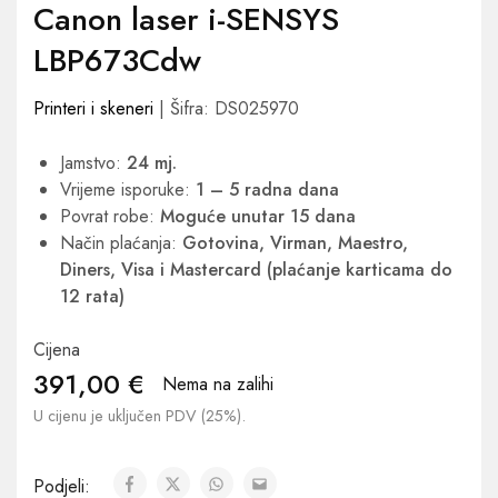
Canon laser i-SENSYS
LBP673Cdw
Printeri i skeneri
| Šifra: DS025970
Jamstvo:
24 mj.
Vrijeme isporuke:
1 – 5 radna dana
Povrat robe:
Moguće unutar 15 dana
Način plaćanja:
Gotovina, Virman, Maestro,
Diners, Visa i Mastercard (plaćanje karticama do
12 rata)
Cijena
391,00
€
Nema na zalihi
U cijenu je uključen PDV (25%).
Podjeli: