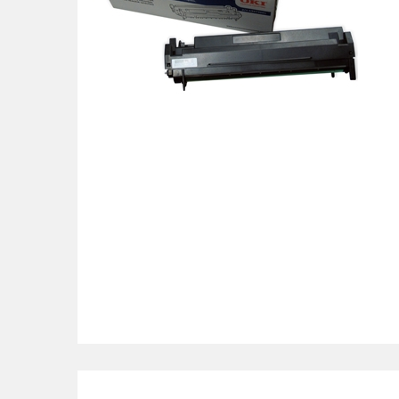
POS uređaji i operma
Mrežna oprema
Alarmi i video nadzor
Printeri i skeneri
Stolice i stolovi
Novčanici