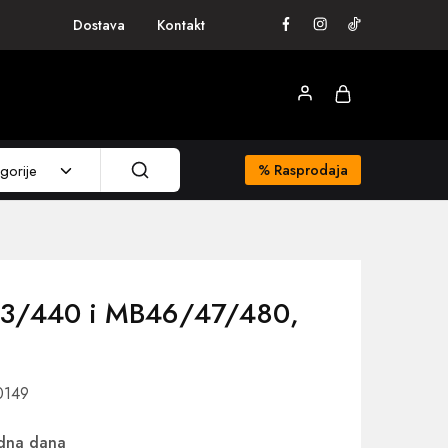
Dostava
Kontakt
gorije
%
Rasprodaja
43/440 i MB46/47/480,
0149
adna dana