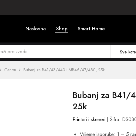
Naslovna
Shop
Smart Home
Sve kate
Canon
Bubanj za B41/43/440 i MB46/47/480, 25k
Bubanj za B41/
25k
Printeri i skeneri
| Šifra: DS03
Vrijeme isporuke:
1 – 5 r