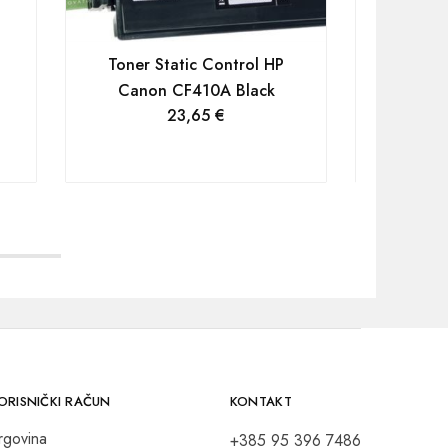
Toner Static Control HP
Canon CF410A Black
Toner 
23,65
€
Canon
ORISNIČKI RAČUN
KONTAKT
rgovina
+385 95 396 7486