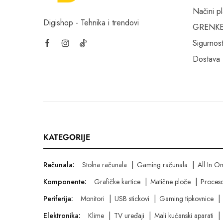
Načini p
Digishop - Tehnika i trendovi
GRENKE f
Sigurnost
Dostava
KATEGORIJE
Računala:
Stolna računala
Gaming računala
All In O
Komponente:
Grafičke kartice
Matične ploče
Proceso
Periferija:
Monitori
USB stickovi
Gaming tipkovnice
Elektronika:
Klime
TV uređaji
Mali kućanski aparati