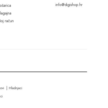
info@digishop.hr
ošarica
lagajna
oj račun
kovi
Hladnjaci
ci