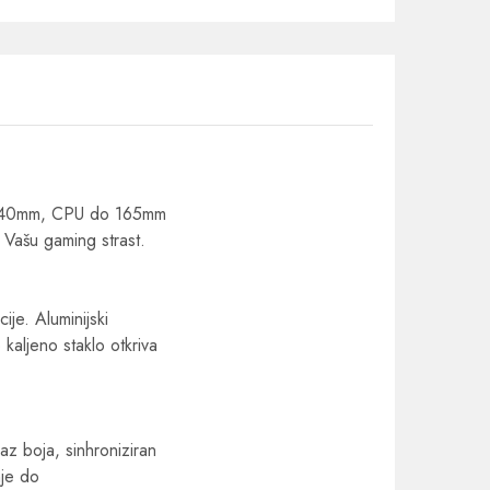
o 340mm, CPU do 165mm
Vašu gaming strast.
je. Aluminijski
kaljeno staklo otkriva
az boja, sinhroniziran
je do