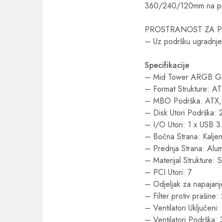
360/240/120mm na predn
PROSTRANOST ZA 
– Uz podršku ugradnje
Specifikacije
– Mid Tower ARGB Ga
– Format Strukture: A
– MBO Podrška: ATX,
– Disk Utori Podrška:
– I/O Utori: 1 x USB 
– Bočna Strana: Kaljen
– Prednja Strana: Alum
– Materijal Strukture
– PCI Utori: 7
– Odjeljak za napajan
– Filter protiv prašine
– Ventilatori Uključeni
– Ventilatori Podrška: