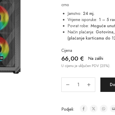
crno
Jamstvo:
24 mj.
Vrijeme isporuke:
1 – 5 r
Povrat robe:
Moguće unut
Način plaćanja:
Gotovina, 
(plaćanje karticama do 1
Cijena
66,00
€
Na zalihi
U cijenu je uključen PDV (25%).
Do
Podjeli: