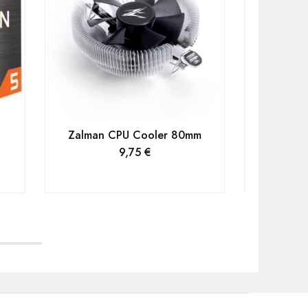
Zalman CPU Cooler 80mm
AMD Ryz
9,75
€