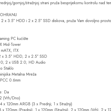
joj/gornjoj/stražnjoj strani pruža besprijekornu kontrolu nad t
POHRANU
 2 x 3.5″ HDD i 2 x 2.5″ SSD diskova, pruža Vam dovoljno prosto
ming PC kućište
TX Mid-Tower
 mATX, ITX
 2 x 3.5″ HDD; 2 x 2.5″ SSD
3.0; 2 x USB 2.0; HD Audio
o Staklo
inijska Metalna Mreža
: SPCC 0.6mm
je: Da
: 2 (Vrh/Dno)
: 4 x 120mm ARGB (3 x Prednji; 1 x Stražnji)
 3 x 120mm (Prednji), 1 x 120mm (Stražnji), 2 x 120mm (Vrh), 2 x