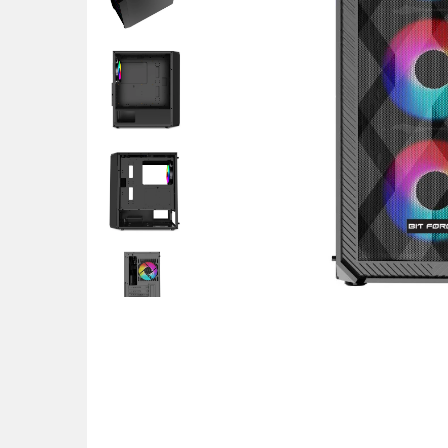
POS uređaji i operma
Mrežna oprema
Alarmi i video nadzor
Printeri i skeneri
Stolice i stolovi
Novčanici