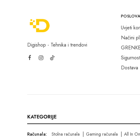
POSLOVA
Uvjeti kor
Načini p
Digishop - Tehnika i trendovi
GRENKE f
Sigurnost
Dostava
KATEGORIJE
Računala:
Stolna računala
Gaming računala
All In O