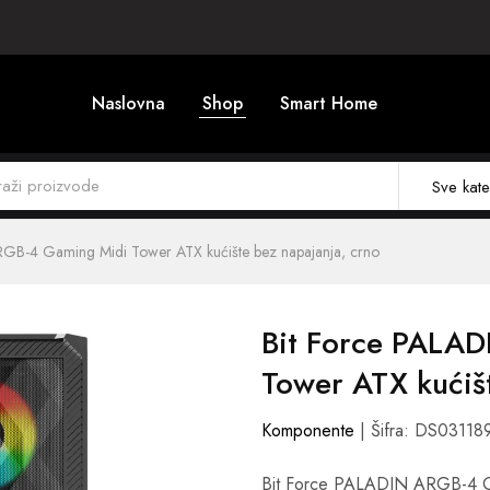
Naslovna
Shop
Smart Home
Sve kate
RGB-4 Gaming Midi Tower ATX kućište bez napajanja, crno
Bit Force PALA
Tower ATX kućiš
Komponente
| Šifra: DS03118
Bit Force PALADIN ARGB-4 Ga