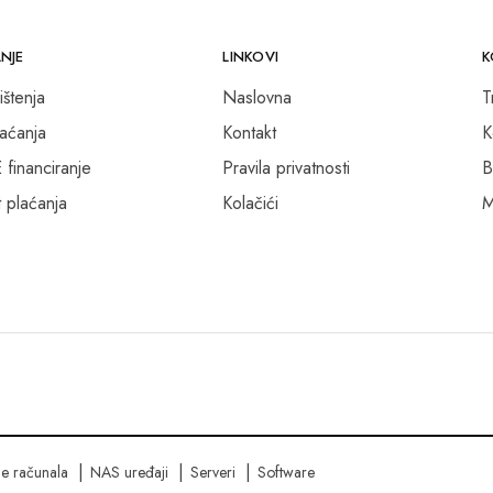
NJE
LINKOVI
K
ištenja
Naslovna
T
laćanja
Kontakt
K
inanciranje
Pravila privatnosti
B
 plaćanja
Kolačići
M
ne računala
NAS uređaji
Serveri
Software