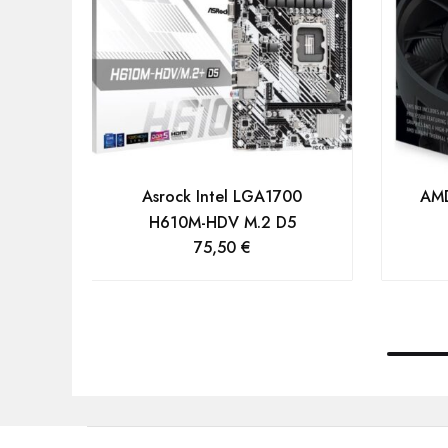
Asrock Intel LGA1700
AMD
H610M-HDV M.2 D5
75,50
€