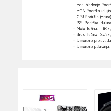
– Vod. hlađenje Podr
– VGA Podrška (dulji
– CPU Podrška (visina
– PSU Podrška (duljin
– Neto Težina: 4.80k
– Bruto Težina: 5.58k
– Dimenzije proizvod
– Dimenzije pakiranj