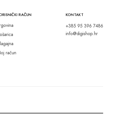
ORISNIČKI RAČUN
KONTAKT
rgovina
+385 95 396 7486
info@digishop.hr
ošarica
lagajna
oj račun