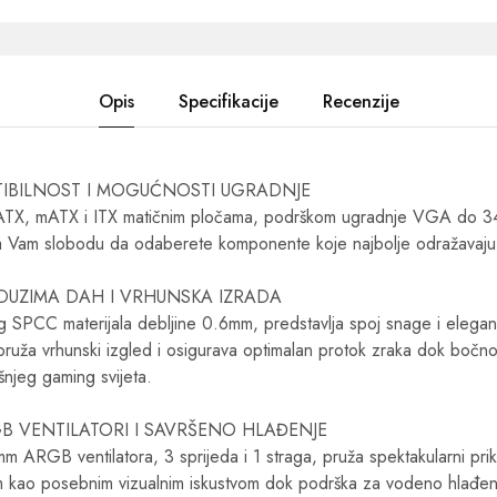
Opis
Specifikacije
Recenzije
IBILNOST I MOGUĆNOSTI UGRADNJE
s ATX, mATX i ITX matičnim pločama, podrškom ugradnje VGA d
 Vam slobodu da odaberete komponente koje najbolje odražavaju 
DUZIMA DAH I VRHUNSKA IZRADA
g SPCC materijala debljine 0.6mm, predstavlja spoj snage i eleganci
pruža vrhunski izgled i osigurava optimalan protok zraka dok bočno 
šnjeg gaming svijeta.
B VENTILATORI I SAVRŠENO HLAĐENJE
 ARGB ventilatora, 3 sprijeda i 1 straga, pruža spektakularni prik
 kao posebnim vizualnim iskustvom dok podrška za vodeno hlađen