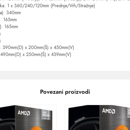
ška: 1 x 360/240/120mm (Prednje/Vrh/Stražnje)
na): 340mm
): 165mm
a): 165mm
g
g
a: 390mm(D) x 200mm(Š) x 450mm(V)
a: 490mm(D) x 250mm(Š) x 439mm(V)
Povezani proizvodi