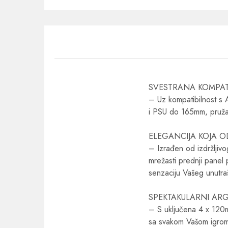
SVESTRANA KOMPAT
– Uz kompatibilnost 
i PSU do 165mm, pruža
ELEGANCIJA KOJA O
– Izrađen od izdržljivo
mrežasti prednji panel 
senzaciju Vašeg unutra
SPEKTAKULARNI ARG
– S uključena 4 x 120mm
sa svakom Vašom igrom