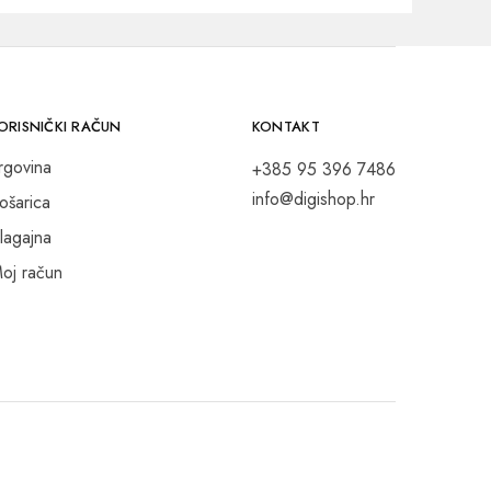
ORISNIČKI RAČUN
KONTAKT
rgovina
+385 95 396 7486
info@digishop.hr
ošarica
lagajna
oj račun