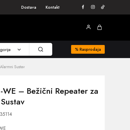
Dostava
Kontakt
gorije
%
Rasprodaja
Alarmni Sustav
1-WE – Bežični Repeater za
 Sustav
035114
-WE