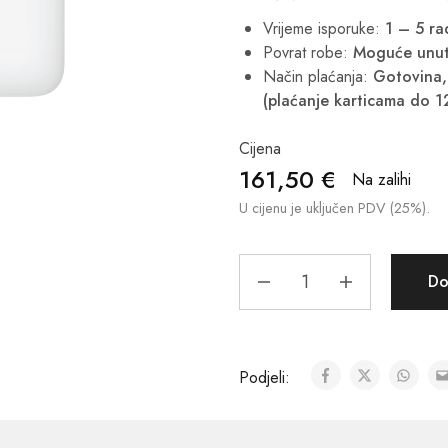
Vrijeme isporuke:
1 – 5 r
Povrat robe:
Moguće unut
Način plaćanja:
Gotovina, 
(plaćanje karticama do 1
Cijena
161,50
€
Na zalihi
U cijenu je uključen PDV (25%).
Do
Podjeli: