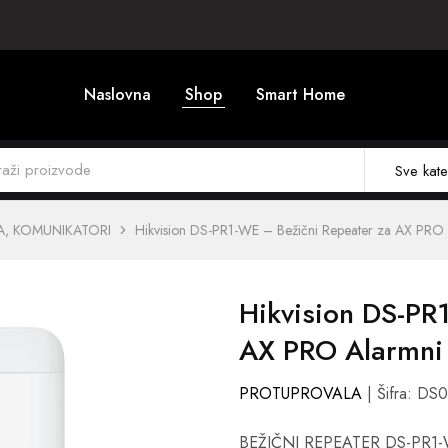
Naslovna
Shop
Smart Home
Sve kate
A, KOMUNIKATORI
Hikvision DS-PR1-WE – Bežični Repeater za AX PRO 
Hikvision DS-PR
AX PRO Alarmni
PROTUPROVALA
| Šifra: DS
BEŽIČNI REPEATER DS-PR1