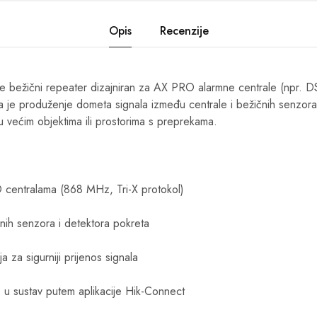
Opis
Recenzije
e bežični repeater dizajniran za AX PRO alarmne centrale (npr
a je produženje dometa signala između centrale i bežičnih senzor
u većim objektima ili prostorima s preprekama.
 centralama (868 MHz, Tri-X protokol)
ih senzora i detektora pokreta
 za sigurniji prijenos signala
u sustav putem aplikacije Hik-Connect