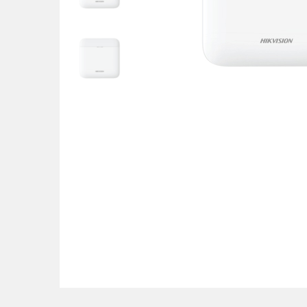
POS uređaji i operma
Mrežna oprema
Alarmi i video nadzor
Printeri i skeneri
Stolice i stolovi
Novčanici