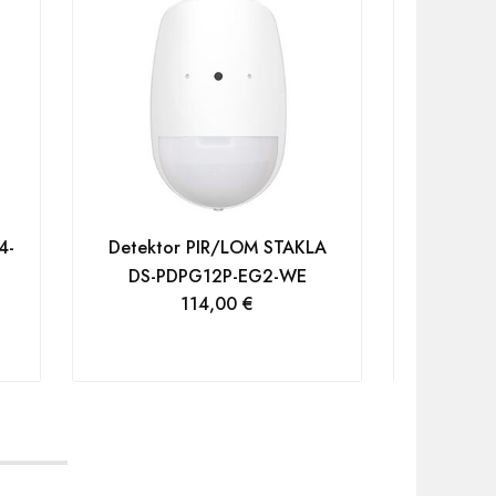
4-
Detektor PIR/LOM STAKLA
DS-PDPG12P-EG2-WE
Detektor
114,00
€