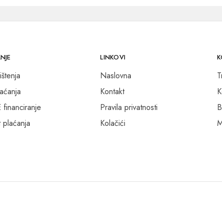
NJE
LINKOVI
K
ištenja
Naslovna
T
laćanja
Kontakt
K
inanciranje
Pravila privatnosti
B
 plaćanja
Kolačići
M