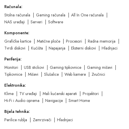
Računala:
Stolna računala
Gaming računala
All In One računala
NAS uređaji
Serveri
Software
Komponente:
Grafičke kartice
Matične ploče
Procesori
Radna memorija
Tvrdi diskovi
Kućišta
Napajanja
Eksterni diskovi
Hladnjaci
Periferija:
Monitori
USB stickovi
Gaming tipkovnice
Gaming miševi
Tipkovnice
Miševi
Slušalice
Web kamere
Zvučnici
Elektronika:
Klime
TV uređaji
Mali kućanski aparati
Projektori
Hi-Fi i Audio oprema
Navigacije
Smart Home
Bijela tehnika:
Perilice rublja
Zamrzivači
Hladnjaci