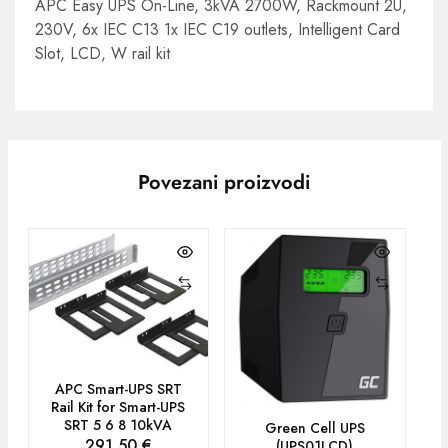
APC Easy UPS On-Line, 3kVA 2700W, Rackmount 2U,
230V, 6x IEC C13 1x IEC C19 outlets, Intelligent Card
Slot, LCD, W rail kit
Povezani proizvodi
APC Smart-UPS SRT
Rail Kit for Smart-UPS
SRT 5 6 8 10kVA
Green Cell UPS
291,50
€
(UPS01LCD)