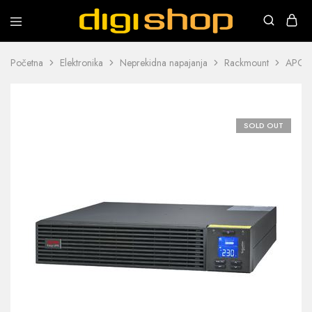
Digishop
Vaša
e-
trgovina!
Početna
Elektronika
Neprekidna napajanja
Rackmount
APC E
SOLD OUT