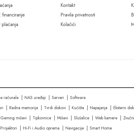
laćanja
Kontakt
K
inanciranje
Pravila privatnosti
B
 plaćanja
Kolačići
M
ne računala
NAS uređaji
Serveri
Software
ri
Radna memorija
Tvrdi diskovi
Kućišta
Napajanja
Eksterni dis
Gaming miševi
Tipkovnice
Miševi
Slušalice
Web kamere
Zvučni
Projektori
Hi-Fi i Audio oprema
Navigacije
Smart Home