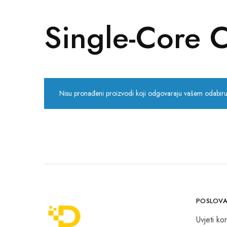
POS uređaji i operma
Single-Core 
Mrežna oprema
Alarmi i video nadzor
Printeri i skeneri
Nisu pronađeni proizvodi koji odgovaraju vašem odabiru
Stolice i stolovi
Novčanici
POSLOVA
Uvjeti kor