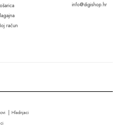
info@digishop.hr
ošarica
lagajna
oj račun
kovi
Hladnjaci
ci