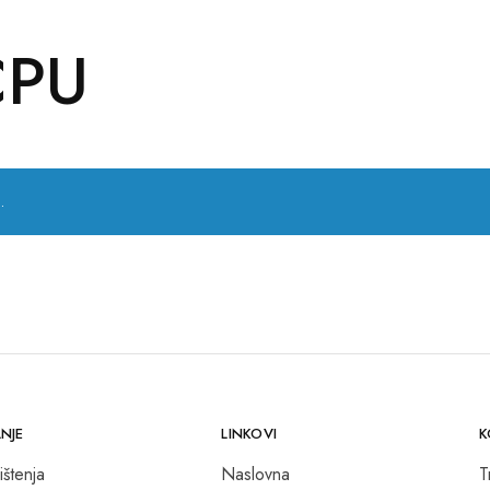
CPU
.
NJE
LINKOVI
K
ištenja
Naslovna
T