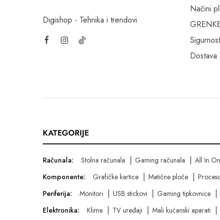
Načini p
Digishop - Tehnika i trendovi
GRENKE f
Sigurnost
Dostava
KATEGORIJE
Računala:
Stolna računala
Gaming računala
All In O
Komponente:
Grafičke kartice
Matične ploče
Proceso
Periferija:
Monitori
USB stickovi
Gaming tipkovnice
Elektronika:
Klime
TV uređaji
Mali kućanski aparati