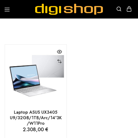
Digishop
Vaša
e-
trgovina!
Laptop ASUS UX3405
U9/32GB/1TB/Arc/14″3K
/W11Pro
2.308,00
€