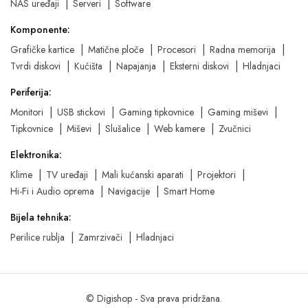
NAS uređaji
Serveri
Software
Komponente:
Grafičke kartice
Matične ploče
Procesori
Radna memorija
Tvrdi diskovi
Kućišta
Napajanja
Eksterni diskovi
Hladnjaci
Periferija:
Monitori
USB stickovi
Gaming tipkovnice
Gaming miševi
Tipkovnice
Miševi
Slušalice
Web kamere
Zvučnici
Elektronika:
Klime
TV uređaji
Mali kućanski aparati
Projektori
Hi-Fi i Audio oprema
Navigacije
Smart Home
Bijela tehnika:
Perilice rublja
Zamrzivači
Hladnjaci
© Digishop - Sva prava pridržana.