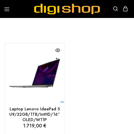
Digishop
Vaša
e-
trgovina!
Laptop Lenovo IdeaPad 5
U9/32GB/1TB/IntHD/16”
OLED/W11P
1.719,00
€