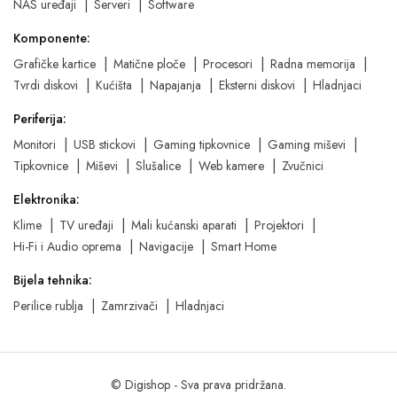
NAS uređaji
Serveri
Software
Komponente:
Grafičke kartice
Matične ploče
Procesori
Radna memorija
Tvrdi diskovi
Kućišta
Napajanja
Eksterni diskovi
Hladnjaci
Periferija:
Monitori
USB stickovi
Gaming tipkovnice
Gaming miševi
Tipkovnice
Miševi
Slušalice
Web kamere
Zvučnici
Elektronika:
Klime
TV uređaji
Mali kućanski aparati
Projektori
Hi-Fi i Audio oprema
Navigacije
Smart Home
Bijela tehnika:
Perilice rublja
Zamrzivači
Hladnjaci
© Digishop - Sva prava pridržana.