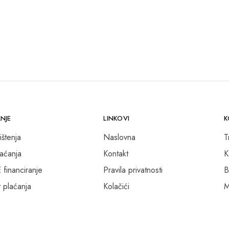
NJE
LINKOVI
K
ištenja
Naslovna
T
laćanja
Kontakt
K
inanciranje
Pravila privatnosti
B
 plaćanja
Kolačići
M