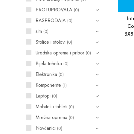
PROTUPROVALA
0
POS uređaji i operma
In
RASPRODAJA
0
Mrežna oprema
Co
slm
0
BX8
Alarmi i video nadzor
Stolice i stolovi
0
Printeri i skeneri
Uredska oprema i pribor
0
Stolice i stolovi
Bijela tehnika
0
Novčanici
Elektronika
0
Komponente
1
Laptopi
0
Mobiteli i tableti
0
Mrežna oprema
0
Novčanici
0