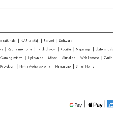
ne računala
NAS uređaji
Serveri
Software
ri
Radna memorija
Tvrdi diskovi
Kućišta
Napajanja
Eksterni dis
Gaming miševi
Tipkovnice
Miševi
Slušalice
Web kamere
Zvučni
Projektori
Hi-Fi i Audio oprema
Navigacije
Smart Home