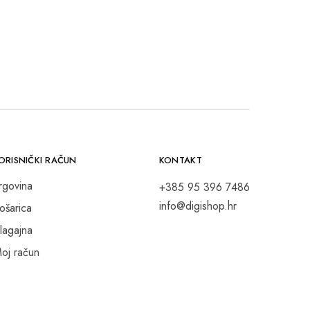
ORISNIČKI RAČUN
KONTAKT
rgovina
+385 95 396 7486
info@digishop.hr
ošarica
lagajna
oj račun