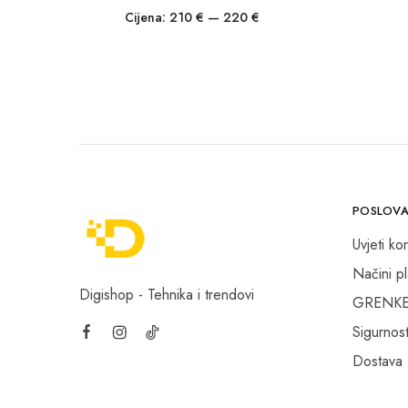
Cijena:
210 €
—
220 €
POSLOVA
Uvjeti kor
Načini p
Digishop - Tehnika i trendovi
GRENKE f
Sigurnost
Dostava