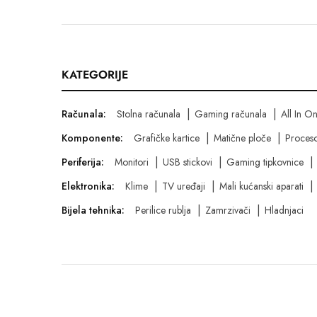
KATEGORIJE
Računala:
Stolna računala
Gaming računala
All In O
Komponente:
Grafičke kartice
Matične ploče
Proceso
Periferija:
Monitori
USB stickovi
Gaming tipkovnice
Elektronika:
Klime
TV uređaji
Mali kućanski aparati
Bijela tehnika:
Perilice rublja
Zamrzivači
Hladnjaci
© Digishop - Sva prava pridržana.