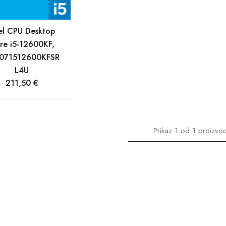
tel CPU Desktop
re i5-12600KF,
071512600KFSR
L4U
211,50
€
Prikaz
1
od
1
proizvo