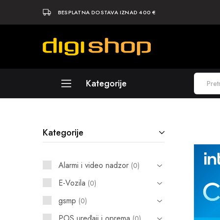
BESPLATNA DOSTAVA IZNAD 400 €
Digishop
Vaša
e-
trgovina!
Kategorije
Laptopi
Kategorije
Računala
Komponente
Alarmi i video nadzor
0
Elektronika
E-Vozila
0
Periferija
gsmp
0
Mobiteli i tableti
POS uređaji i oprema
0