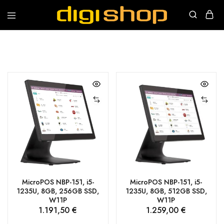
Digishop
Vaša
e-
trgovina!
MicroPOS NBP-151, i5-
MicroPOS NBP-151, i5-
1235U, 8GB, 256GB SSD,
1235U, 8GB, 512GB SSD,
W11P
W11P
1.191,50
€
1.259,00
€