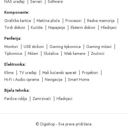
NAS uređaji
Serveri
Software
Komponente:
Grafičke kartice
Matične ploče
Procesori
Radna memorija
Tvrdi diskovi
Kućišta
Napajanja
Eksterni diskovi
Hladnjaci
Periferija:
Monitori
USB stickovi
Gaming tipkovnice
Gaming miševi
Tipkovnice
Miševi
Slušalice
Web kamere
Zvučnici
Elektronika:
Klime
TV uređaji
Mali kućanski aparati
Projektori
Hi-Fi i Audio oprema
Navigacije
Smart Home
Bijela tehnika:
Perilice rublja
Zamrzivači
Hladnjaci
© Digishop - Sva prava pridržana.