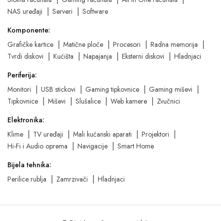
NAS uređaji
Serveri
Software
Komponente:
Grafičke kartice
Matične ploče
Procesori
Radna memorija
Tvrdi diskovi
Kućišta
Napajanja
Eksterni diskovi
Hladnjaci
Periferija:
Monitori
USB stickovi
Gaming tipkovnice
Gaming miševi
Tipkovnice
Miševi
Slušalice
Web kamere
Zvučnici
Elektronika:
Klime
TV uređaji
Mali kućanski aparati
Projektori
Hi-Fi i Audio oprema
Navigacije
Smart Home
Bijela tehnika:
Perilice rublja
Zamrzivači
Hladnjaci