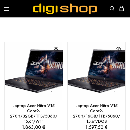
Digishop
Vaša
e-
trgovina!
Laptop Acer Nitro V15
Laptop Acer Nitro V15
Core9-
Core9-
270H/32GB/1TB/5060/
270H/16GB/1TB/5060/
15,6″/W11
15,6″/DOS
1.863,00
€
1.597,50
€