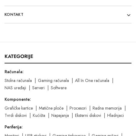
KONTAKT
KATEGORIJE
Računala:
Stolna računala
Gaming računala
All In One računala
NAS uređaji
Serveri
Software
Komponente:
Grafičke kartice
Matične ploče
Procesori
Radna memorija
Tvrdi diskovi
Kućišta
Napajanja
Eksterni diskovi
Hladnjaci
Periferija:
Monitori
USB stickovi
Gaming tipkovnice
Gaming miševi