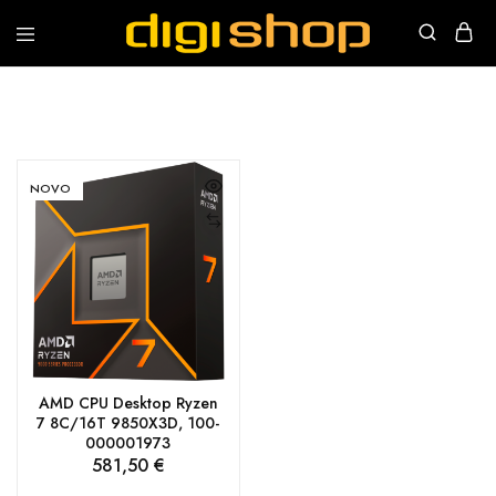
Digishop
Vaša
e-
trgovina!
NOVO
AMD CPU Desktop Ryzen
7 8C/16T 9850X3D, 100-
000001973
581,50
€