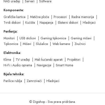
NAS uređaji
Serveri
Software
Komponente:
Grafičke kartice
Matične ploče
Procesori
Radna memorija
Tvrdi diskovi
Kućišta
Napajanja
Eksterni diskovi
Hladnjaci
Periferija:
Monitori
USB stickovi
Gaming tipkovnice
Gaming miševi
Tipkovnice
Miševi
Slušalice
Web kamere
Zvučnici
Elektronika:
Klime
TV uređaji
Mali kućanski aparati
Projektori
Hi-Fi i Audio oprema
Navigacije
Smart Home
Bijela tehnika:
Perilice rublja
Zamrzivači
Hladnjaci
© Digishop - Sva prava pridržana.