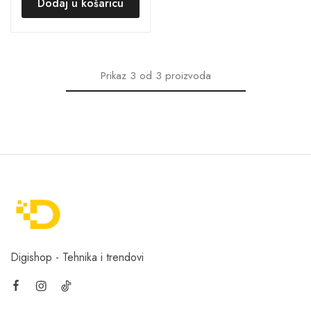
Dodaj u košaricu
Prikaz
3
od
3
proizvoda
Digishop - Tehnika i trendovi