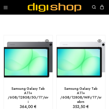
Digishop
Vaša
e-
trgovina!
Samsung Galaxy Tab
Samsung Galaxy Tab
A11+
A11+
/6GB/128GB/5G/11″/siv
/6GB/128GB/WiFi/11″/sr
i
ebrn
364,00
€
353,50
€