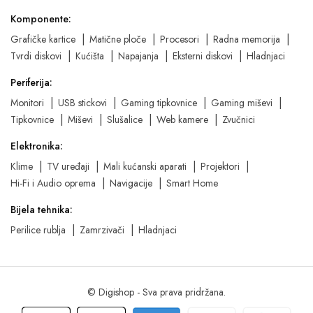
Komponente:
Grafičke kartice
Matične ploče
Procesori
Radna memorija
Tvrdi diskovi
Kućišta
Napajanja
Eksterni diskovi
Hladnjaci
Periferija:
Monitori
USB stickovi
Gaming tipkovnice
Gaming miševi
Tipkovnice
Miševi
Slušalice
Web kamere
Zvučnici
Elektronika:
Klime
TV uređaji
Mali kućanski aparati
Projektori
Hi-Fi i Audio oprema
Navigacije
Smart Home
Bijela tehnika:
Perilice rublja
Zamrzivači
Hladnjaci
© Digishop - Sva prava pridržana.