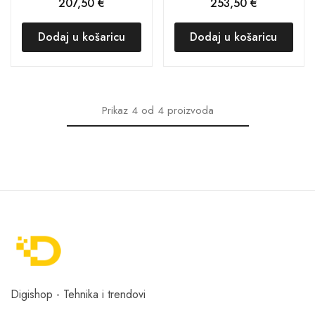
207,50
€
253,50
€
Dodaj u košaricu
Dodaj u košaricu
Prikaz
4
od
4
proizvoda
Digishop - Tehnika i trendovi