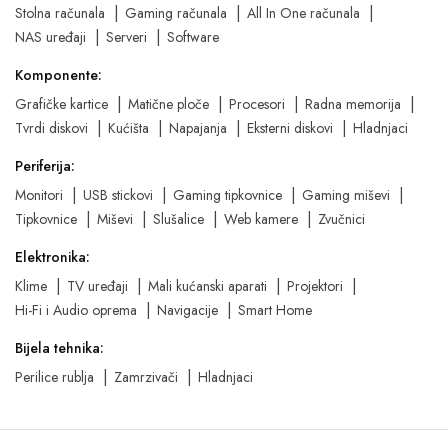
Stolna računala
Gaming računala
All In One računala
NAS uređaji
Serveri
Software
Komponente:
Grafičke kartice
Matične ploče
Procesori
Radna memorija
Tvrdi diskovi
Kućišta
Napajanja
Eksterni diskovi
Hladnjaci
Periferija:
Monitori
USB stickovi
Gaming tipkovnice
Gaming miševi
Tipkovnice
Miševi
Slušalice
Web kamere
Zvučnici
Elektronika:
Klime
TV uređaji
Mali kućanski aparati
Projektori
Hi-Fi i Audio oprema
Navigacije
Smart Home
Bijela tehnika:
Perilice rublja
Zamrzivači
Hladnjaci