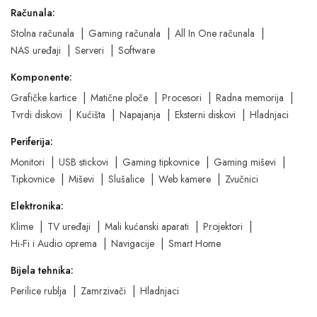
Računala:
Stolna računala
Gaming računala
All In One računala
NAS uređaji
Serveri
Software
Komponente:
Grafičke kartice
Matične ploče
Procesori
Radna memorija
Tvrdi diskovi
Kućišta
Napajanja
Eksterni diskovi
Hladnjaci
Periferija:
Monitori
USB stickovi
Gaming tipkovnice
Gaming miševi
Tipkovnice
Miševi
Slušalice
Web kamere
Zvučnici
Elektronika:
Klime
TV uređaji
Mali kućanski aparati
Projektori
Hi-Fi i Audio oprema
Navigacije
Smart Home
Bijela tehnika:
Perilice rublja
Zamrzivači
Hladnjaci