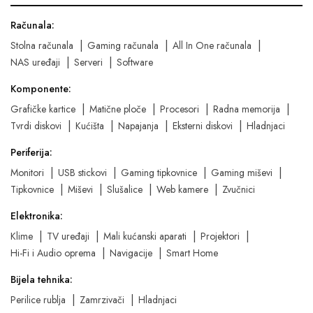
Računala:
Stolna računala
Gaming računala
All In One računala
NAS uređaji
Serveri
Software
Komponente:
Grafičke kartice
Matične ploče
Procesori
Radna memorija
Tvrdi diskovi
Kućišta
Napajanja
Eksterni diskovi
Hladnjaci
Periferija:
Monitori
USB stickovi
Gaming tipkovnice
Gaming miševi
Tipkovnice
Miševi
Slušalice
Web kamere
Zvučnici
Elektronika:
Klime
TV uređaji
Mali kućanski aparati
Projektori
Hi-Fi i Audio oprema
Navigacije
Smart Home
Bijela tehnika:
Perilice rublja
Zamrzivači
Hladnjaci