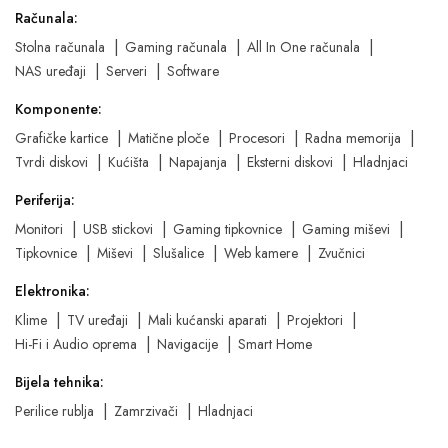
Računala:
Stolna računala
Gaming računala
All In One računala
NAS uređaji
Serveri
Software
Komponente:
Grafičke kartice
Matične ploče
Procesori
Radna memorija
Tvrdi diskovi
Kućišta
Napajanja
Eksterni diskovi
Hladnjaci
Periferija:
Monitori
USB stickovi
Gaming tipkovnice
Gaming miševi
Tipkovnice
Miševi
Slušalice
Web kamere
Zvučnici
Elektronika:
Klime
TV uređaji
Mali kućanski aparati
Projektori
Hi-Fi i Audio oprema
Navigacije
Smart Home
Bijela tehnika:
Perilice rublja
Zamrzivači
Hladnjaci