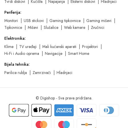
Tvrdi diskovi
Kućišta
Napajanja
Eksterni diskovi
Hladnjaci
Periferija:
Monitori
USB stickovi
Gaming tipkovnice
Gaming miševi
Tipkovnice
Miševi
Slušalice
Web kamere
Zvučnici
Elektronika:
Klime
TV uređaji
Mali kućanski aparati
Projektori
Hi-Fi i Audio oprema
Navigacije
Smart Home
Bijela tehnika:
Perilice rublja
Zamrzivači
Hladnjaci
© Digishop - Sva prava pridržana.