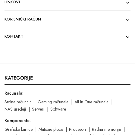
LINKOVI
KORISNIČKI RAČUN
KONTAKT
KATEGORIJE
Računala:
Stolna računala
Gaming računala
All In One računala
NAS uređaji
Serveri
Software
Komponente:
Grafičke kartice
Matične ploče
Procesori
Radna memorija