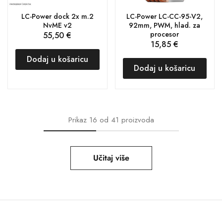
LC-Power dock 2x m.2
LC-Power LC-CC-95-V2,
NvME v2
92mm, PWM, hlad. za
procesor
55,50
€
15,85
€
Dodaj u košaricu
Dodaj u košaricu
Prikaz
16
od
41
proizvoda
Učitaj više