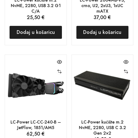
NvME, 2280, USB 3.2 G1
crno, U2, 2xU3, 1xUC
C/A
mATX
25,50
€
37,00
€
Dodaj u košaricu
Dodaj u košaricu
LC-Power LC-CC-240-B –
LC-Power kućište m.2
JetFlow, 1851/AM5
NvME, 2280, USB C 3.2
Gen 2×2
62,50
€