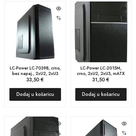
LC-Power LC-7039B, crno,
LC-Power LC-2015M,
bez napaj., 2xU2, 2xU3
crno, 2xU2, 2xU3, mATX
33,50
€
31,50
€
Dodaj u košaricu
Dodaj u košaricu