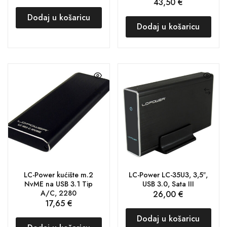
43,50
€
Dodaj u košaricu
Dodaj u košaricu
LC-Power kućište m.2
LC-Power LC-35U3, 3,5″,
NvME na USB 3.1 Tip
USB 3.0, Sata III
A/C, 2280
26,00
€
17,65
€
Dodaj u košaricu