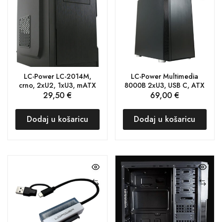
LC-Power LC-2014M,
LC-Power Multimedia
crno, 2xU2, 1xU3, mATX
8000B 2xU3, USB C, ATX
29,50
€
69,00
€
Dodaj u košaricu
Dodaj u košaricu