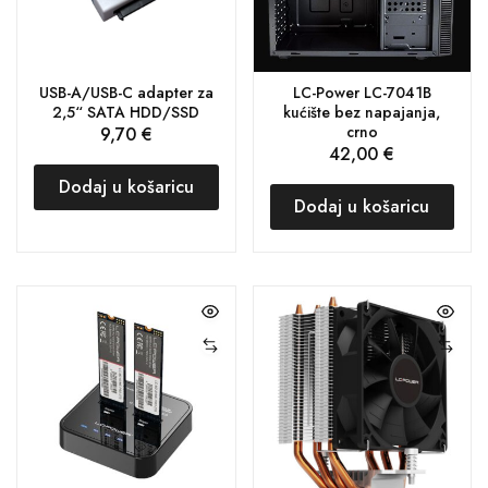
USB-A/USB-C adapter za
LC-Power LC-7041B
2,5“ SATA HDD/SSD
kućište bez napajanja,
crno
9,70
€
42,00
€
Dodaj u košaricu
Dodaj u košaricu