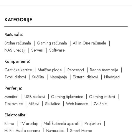
KATEGORIJE
Računala:
Stolna računala
Gaming računala
All In One računala
NAS uređaji
Serveri
Software
Komponente:
Grafičke kartice
Matične ploče
Procesori
Radna memorija
Tvrdi diskovi
Kućišta
Napajanja
Eksterni diskovi
Hladnjaci
Periferija:
Monitori
USB stickovi
Gaming tipkovnice
Gaming miševi
Tipkovnice
Miševi
Slušalice
Web kamere
Zvučnici
Elektronika:
Klime
TV uređaji
Mali kućanski aparati
Projektori
Hi-Fi i Audio oprema
Navigacije
Smart Home