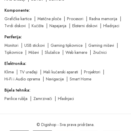
Komponente:
Grafičke kartice
Matične ploče
Procesori
Radna memorija
Tvrdi diskovi
Kućišta
Napajanja
Eksterni diskovi
Hladnjaci
Periferija:
Monitori
USB stickovi
Gaming tipkovnice
Gaming miševi
Tipkovnice
Miševi
Slušalice
Web kamere
Zvučnici
Elektronika:
Klime
TV uređaji
Mali kućanski aparati
Projektori
Hi-Fi i Audio oprema
Navigacije
Smart Home
Bijela tehnika:
Perilice rublja
Zamrzivači
Hladnjaci
© Digishop - Sva prava pridržana.