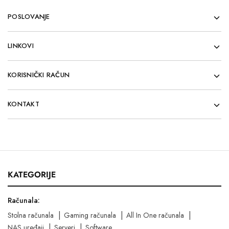
POSLOVANJE
LINKOVI
KORISNIČKI RAČUN
KONTAKT
KATEGORIJE
Računala:
Stolna računala
Gaming računala
All In One računala
NAS uređaji
Serveri
Software