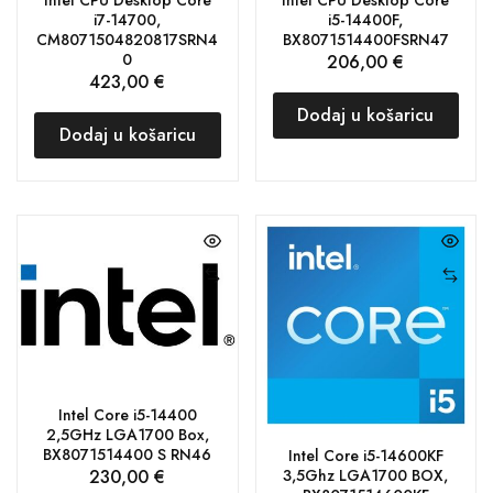
i7-14700,
i5-14400F,
CM8071504820817SRN4
BX8071514400FSRN47
0
206,00
€
423,00
€
Dodaj u košaricu
Dodaj u košaricu
Intel Core i5-14400
2,5GHz LGA1700 Box,
BX8071514400 S RN46
Intel Core i5-14600KF
230,00
€
3,5Ghz LGA1700 BOX,