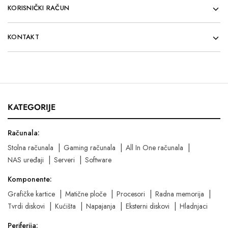
KORISNIČKI RAČUN
KONTAKT
KATEGORIJE
Računala:
Stolna računala
Gaming računala
All In One računala
NAS uređaji
Serveri
Software
Komponente:
Grafičke kartice
Matične ploče
Procesori
Radna memorija
Tvrdi diskovi
Kućišta
Napajanja
Eksterni diskovi
Hladnjaci
Periferija: