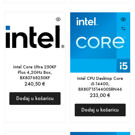
Intel Core Ultra 250KF
Plus 4,2GHz Box,
BX80768250KF
Intel CPU Desktop Core
240,50
€
i5-14400,
BX8071514400SRN46
233,00
€
Dodaj u košaricu
Dodaj u košaricu