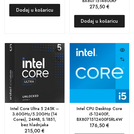
BX8071514600KF
275,50
€
Dodaj u košaricu
Dodaj u košaricu
Intel Core Ultra 5 245K –
Intel CPU Desktop Core
3.60GHz/5.20GHz (14
i5-12400F,
Cores), 24MB, S.1851,
BX8071512400FSRL4W
bez hladnjaka
176,50
€
215,00
€