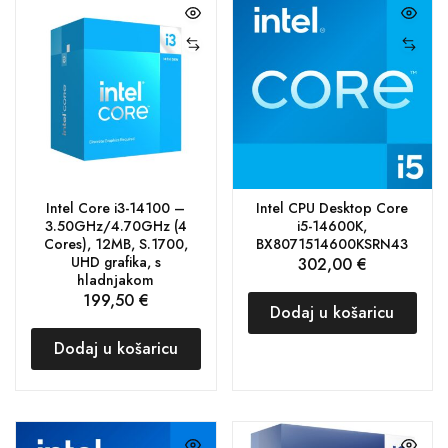
Intel Core i3-14100 –
Intel CPU Desktop Core
3.50GHz/4.70GHz (4
i5-14600K,
Cores), 12MB, S.1700,
BX8071514600KSRN43
UHD grafika, s
302,00
€
hladnjakom
199,50
€
Dodaj u košaricu
Dodaj u košaricu