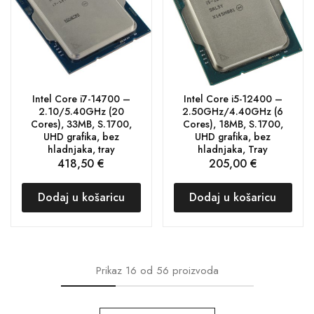
Intel Core i7-14700 –
Intel Core i5-12400 –
2.10/5.40GHz (20
2.50GHz/4.40GHz (6
Cores), 33MB, S.1700,
Cores), 18MB, S.1700,
UHD grafika, bez
UHD grafika, bez
hladnjaka, tray
hladnjaka, Tray
418,50
€
205,00
€
Dodaj u košaricu
Dodaj u košaricu
Prikaz
16
od
56
proizvoda