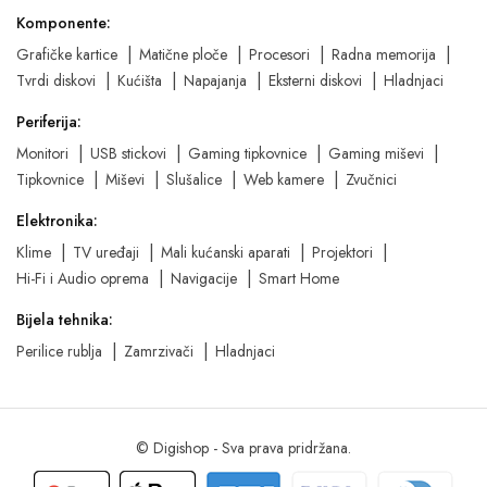
Komponente:
Grafičke kartice
Matične ploče
Procesori
Radna memorija
Tvrdi diskovi
Kućišta
Napajanja
Eksterni diskovi
Hladnjaci
Periferija:
Monitori
USB stickovi
Gaming tipkovnice
Gaming miševi
Tipkovnice
Miševi
Slušalice
Web kamere
Zvučnici
Elektronika:
Klime
TV uređaji
Mali kućanski aparati
Projektori
Hi-Fi i Audio oprema
Navigacije
Smart Home
Bijela tehnika:
Perilice rublja
Zamrzivači
Hladnjaci
© Digishop - Sva prava pridržana.