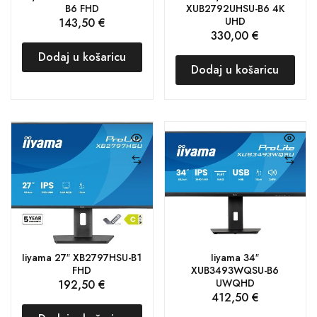
B6 FHD
XUB2792UHSU-B6 4K
UHD
143,50
€
330,00
€
Dodaj u košaricu
Dodaj u košaricu
Iiyama 27″ XB2797HSU-B1
Iiyama 34″
FHD
XUB3493WQSU-B6
UWQHD
192,50
€
412,50
€