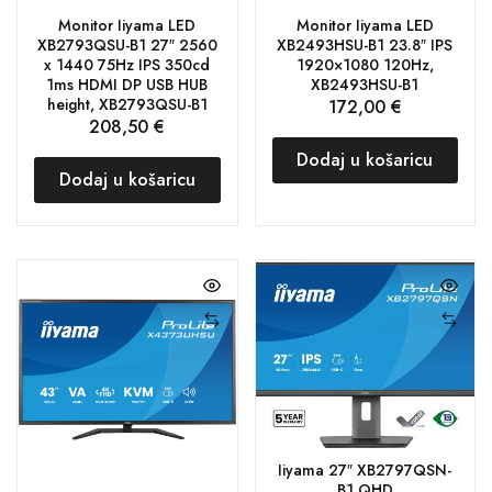
Monitor Iiyama LED
Monitor Iiyama LED
XB2793QSU-B1 27″ 2560
XB2493HSU-B1 23.8″ IPS
x 1440 75Hz IPS 350cd
1920×1080 120Hz,
1ms HDMI DP USB HUB
XB2493HSU-B1
height, XB2793QSU-B1
172,00
€
208,50
€
Dodaj u košaricu
Dodaj u košaricu
Iiyama 27″ XB2797QSN-
B1 QHD