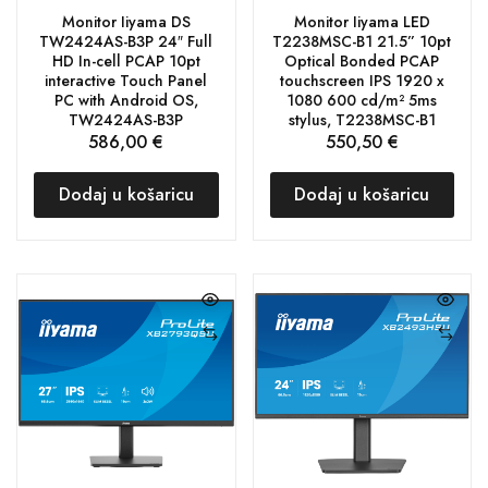
Monitor Iiyama DS
Monitor Iiyama LED
TW2424AS-B3P 24″ Full
T2238MSC-B1 21.5” 10pt
HD In-cell PCAP 10pt
Optical Bonded PCAP
interactive Touch Panel
touchscreen IPS 1920 x
PC with Android OS,
1080 600 cd/m² 5ms
TW2424AS-B3P
stylus, T2238MSC-B1
586,00
€
550,50
€
Dodaj u košaricu
Dodaj u košaricu