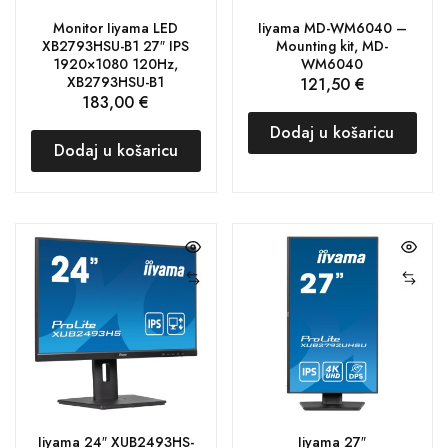
Monitor Iiyama LED
Iiyama MD-WM6040 –
XB2793HSU-B1 27″ IPS
Mounting kit, MD-
1920×1080 120Hz,
WM6040
XB2793HSU-B1
121,50
€
183,00
€
Dodaj u košaricu
Dodaj u košaricu
Iiyama 24″ XUB2493HS-
Iiyama 27″