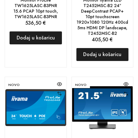
TW1625LASC-B3PNR
T2452MSC-B2 24″
15.6 PCAP 10pt touch,
DeepContrast PCAP+
TW1625LASC-B3PNR
10pt touchscreen
1920×1080 120Hz 400cd
536,50
€
5ms HDMI DP landscape,
T2452MSC-B2
Dodaj u košaricu
405,50
€
Dodaj u košaricu
NOVO
NOVO