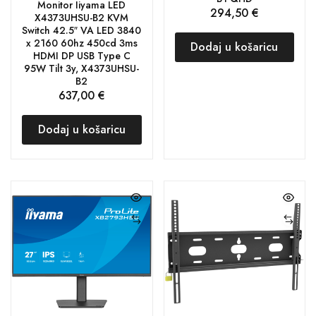
Monitor Iiyama LED
294,50
€
X4373UHSU-B2 KVM
Switch 42.5″ VA LED 3840
x 2160 60hz 450cd 3ms
Dodaj u košaricu
HDMI DP USB Type C
95W Tilt 3y, X4373UHSU-
B2
637,00
€
Dodaj u košaricu