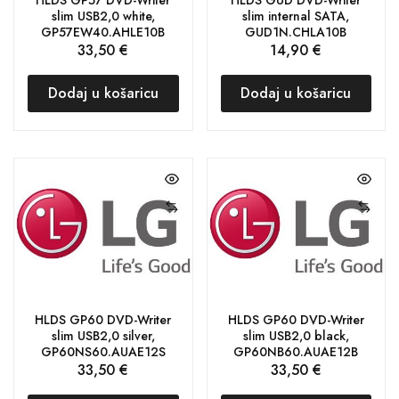
slim USB2,0 white,
slim internal SATA,
GP57EW40.AHLE10B
GUD1N.CHLA10B
33,50
€
14,90
€
Dodaj u košaricu
Dodaj u košaricu
HLDS GP60 DVD-Writer
HLDS GP60 DVD-Writer
slim USB2,0 silver,
slim USB2,0 black,
GP60NS60.AUAE12S
GP60NB60.AUAE12B
33,50
€
33,50
€