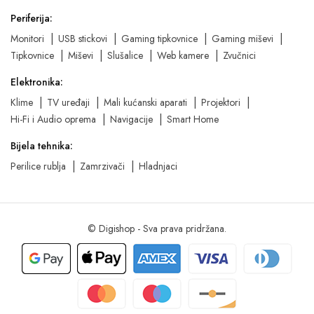
Periferija:
Monitori
USB stickovi
Gaming tipkovnice
Gaming miševi
Tipkovnice
Miševi
Slušalice
Web kamere
Zvučnici
Elektronika:
Klime
TV uređaji
Mali kućanski aparati
Projektori
Hi-Fi i Audio oprema
Navigacije
Smart Home
Bijela tehnika:
Perilice rublja
Zamrzivači
Hladnjaci
© Digishop - Sva prava pridržana.