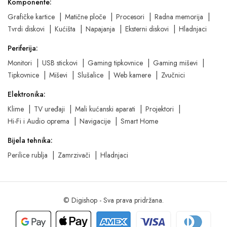
Komponente:
Grafičke kartice
Matične ploče
Procesori
Radna memorija
Tvrdi diskovi
Kućišta
Napajanja
Eksterni diskovi
Hladnjaci
Periferija:
Monitori
USB stickovi
Gaming tipkovnice
Gaming miševi
Tipkovnice
Miševi
Slušalice
Web kamere
Zvučnici
Elektronika:
Klime
TV uređaji
Mali kućanski aparati
Projektori
Hi-Fi i Audio oprema
Navigacije
Smart Home
Bijela tehnika:
Perilice rublja
Zamrzivači
Hladnjaci
© Digishop - Sva prava pridržana.