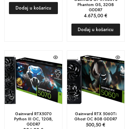
Phantom GS, 32GB
Dodaj u košaricu
GDDR7
4.675,00
€
Dodaj u košaricu
Gainward RTX5070
Gainward RTX 5060Ti
Python III OC, 12GB,
Ghost OC 8GB GDDR7
GDDR7
500,50
€