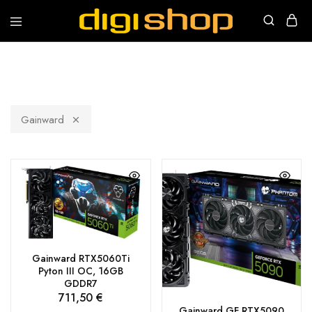
Digishop
Vaša
e-
trgovina!
Gainward
Gainward RTX5060Ti
Pyton III OC, 16GB
GDDR7
711,50
€
Gainward GF RTX5090