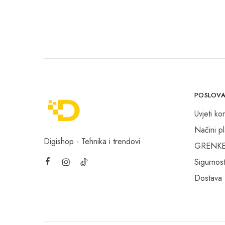
Avacom
Baseus
be quiet!
Belkin
Benq
POSLOVA
Biostar
Uvjeti kor
Bit Force
Načini p
Blackview
Digishop - Tehnika i trendovi
GRENKE f
Brother
Sigurnost
Bytezone
Dostava
C-Lion
Canon B2B