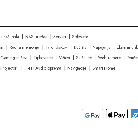
ne računala
NAS uređaji
Serveri
Software
ri
Radna memorija
Tvrdi diskovi
Kućišta
Napajanja
Eksterni dis
Gaming miševi
Tipkovnice
Miševi
Slušalice
Web kamere
Zvučni
Projektori
Hi-Fi i Audio oprema
Navigacije
Smart Home