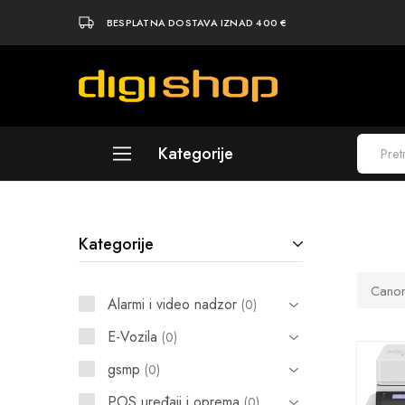
BESPLATNA DOSTAVA IZNAD 400 €
Digishop
Vaša
e-
trgovina!
Kategorije
Laptopi
Kategorije
Računala
Komponente
Cano
Alarmi i video nadzor
0
Elektronika
E-Vozila
0
Periferija
gsmp
0
Mobiteli i tableti
POS uređaji i oprema
0