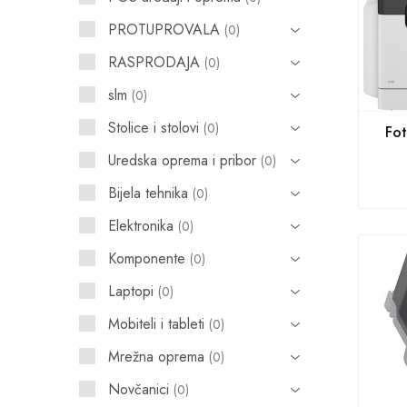
PROTUPROVALA
0
POS uređaji i operma
RASPRODAJA
0
Mrežna oprema
slm
0
Alarmi i video nadzor
Stolice i stolovi
0
Fot
Printeri i skeneri
Uredska oprema i pribor
0
Stolice i stolovi
Bijela tehnika
0
Novčanici
Elektronika
0
Komponente
0
Laptopi
0
Mobiteli i tableti
0
Mrežna oprema
0
Novčanici
0