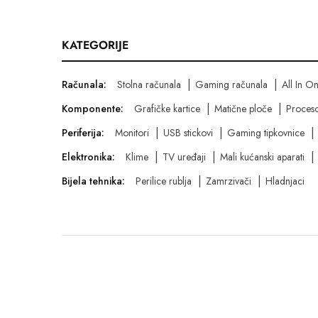
Canon foto-video
Canon OPP
KATEGORIJE
Canyon
Cherry
Računala:
Stolna računala
Gaming računala
All In O
Cherry - Xtrfy
Komponente:
Grafičke kartice
Matične ploče
Proceso
Chieftec
Periferija:
Monitori
USB stickovi
Gaming tipkovnice
Circle
Elektronika:
Klime
TV uređaji
Mali kućanski aparati
Cisco
Bijela tehnika:
Perilice rublja
Zamrzivači
Hladnjaci
Clevetura
Corsair
Creality
Crucial
© Digishop - Sva prava pridržana.
D-Link