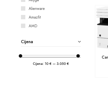
Alienware
Amazfit
AMD
AOC
Cijena
APC
Asonic
Can
ASRock
Cijena:
10 €
—
3.050 €
ASUS
Asus Commercial
Asus Consumer
Asus Open System
Asustor