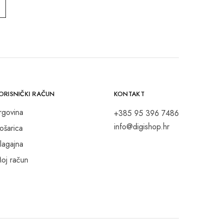
ORISNIČKI RAČUN
KONTAKT
rgovina
+385 95 396 7486
info@digishop.hr
ošarica
lagajna
oj račun