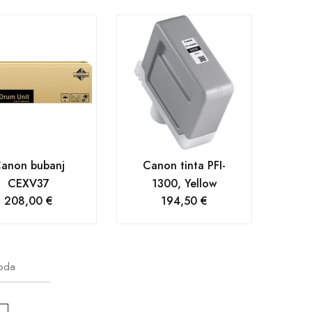
anon bubanj
Canon tinta PFI-
CEXV37
1300, Yellow
208,00
€
194,50
€
oda