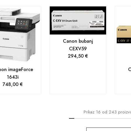
Canon bubanj
CEXV59
294,50
€
on imageForce
C
1643i
748,00
€
Prikaz
16
od
243
proizv