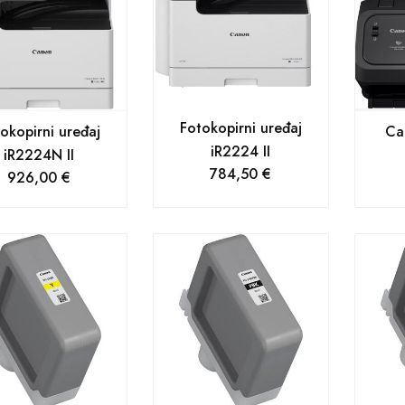
Fotokopirni uređaj
okopirni uređaj
Ca
iR2224 II
iR2224N II
784,50
€
926,00
€