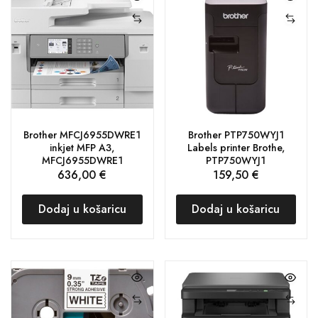
Brother MFCJ6955DWRE1
Brother PTP750WYJ1
inkjet MFP A3,
Labels printer Brothe,
MFCJ6955DWRE1
PTP750WYJ1
636,00
€
159,50
€
Dodaj u košaricu
Dodaj u košaricu