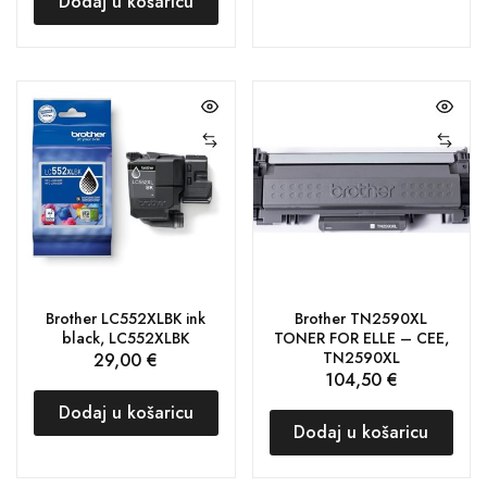
Dodaj u košaricu
Brother LC552XLBK ink
Brother TN2590XL
black, LC552XLBK
TONER FOR ELLE – CEE,
TN2590XL
29,00
€
104,50
€
Dodaj u košaricu
Dodaj u košaricu