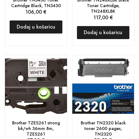
Cartridge Black, TN3430
Toner Cartridge,
TN248XLBK
106,00
€
117,00
€
Dodaj u košaricu
Dodaj u košaricu
Brother TZES261 strong
Brother TN2320 black
bk/wh 36mm 8m,
toner 2600 pages,
TZES261
TN2320