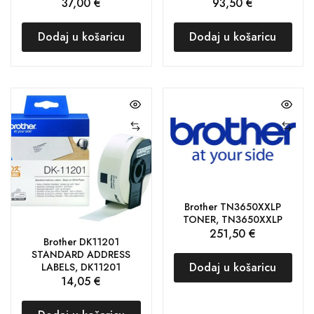
37,00
€
93,50
€
Dodaj u košaricu
Dodaj u košaricu
Brother TN3650XXLP
TONER, TN3650XXLP
251,50
€
Brother DK11201
STANDARD ADDRESS
Dodaj u košaricu
LABELS, DK11201
14,05
€