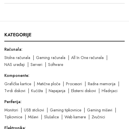
KATEGORIJE
Računala:
Stolna računala
Gaming računala
All In One računala
NAS uređaji
Serveri
Software
Komponente:
Grafičke kartice
Matične ploče
Procesori
Radna memorija
Tvrdi diskovi
Kućišta
Napajanja
Eksterni diskovi
Hladnjaci
Periferija:
Monitori
USB stickovi
Gaming tipkovnice
Gaming miševi
Tipkovnice
Miševi
Slušalice
Web kamere
Zvučnici
Elektronika: