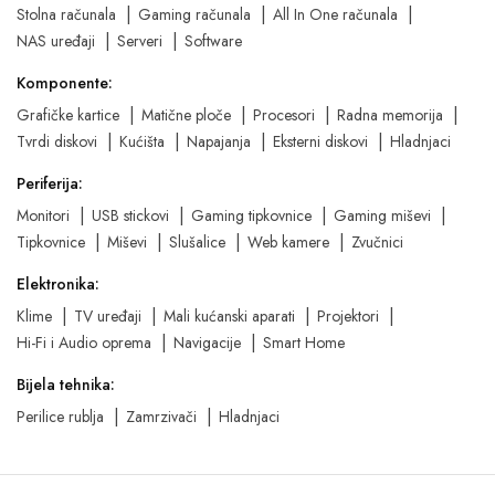
Stolna računala
Gaming računala
All In One računala
NAS uređaji
Serveri
Software
Komponente:
Grafičke kartice
Matične ploče
Procesori
Radna memorija
Tvrdi diskovi
Kućišta
Napajanja
Eksterni diskovi
Hladnjaci
Periferija:
Monitori
USB stickovi
Gaming tipkovnice
Gaming miševi
Tipkovnice
Miševi
Slušalice
Web kamere
Zvučnici
Elektronika:
Klime
TV uređaji
Mali kućanski aparati
Projektori
Hi-Fi i Audio oprema
Navigacije
Smart Home
Bijela tehnika:
Perilice rublja
Zamrzivači
Hladnjaci