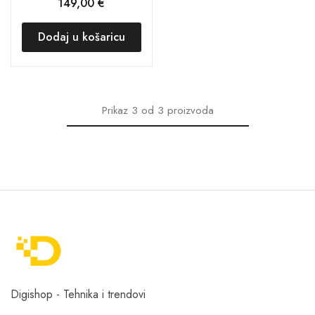
149,00
€
Dodaj u košaricu
Prikaz
3
od
3
proizvoda
Digishop - Tehnika i trendovi