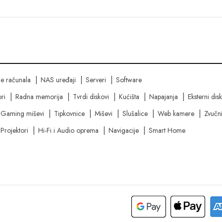
ne računala
NAS uređaji
Serveri
Software
ri
Radna memorija
Tvrdi diskovi
Kućišta
Napajanja
Eksterni dis
Gaming miševi
Tipkovnice
Miševi
Slušalice
Web kamere
Zvučni
Projektori
Hi-Fi i Audio oprema
Navigacije
Smart Home