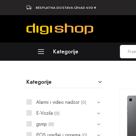
BESPLATNA DOSTAVA IZNAD 400 €
Digishop
Vaša
e-
trgovina!
Kategorije
Laptopi
Kategorije
Računala
Komponente
Alarmi i video nadzor
0
Elektronika
E-Vozila
0
Periferija
gsmp
0
Mobiteli i tableti
POS uređaji i oprema
0