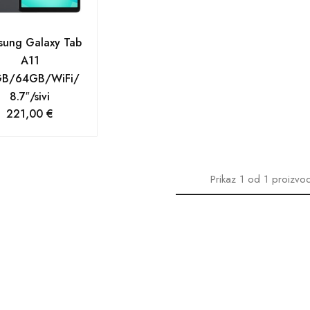
sung Galaxy Tab
A11
B/64GB/WiFi/
8.7″/sivi
221,00
€
Prikaz
1
od
1
proizvo