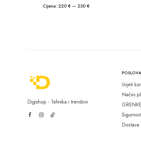
Cijena:
220 €
—
230 €
POSLOVA
Uvjeti kor
Načini p
Digishop - Tehnika i trendovi
GRENKE f
Sigurnost
Dostava