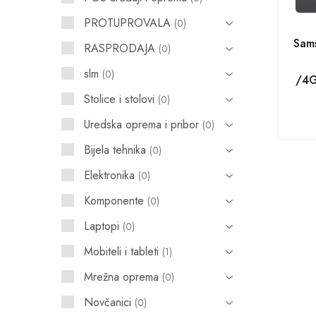
PROTUPROVALA
0
POS uređaji i operma
Sam
RASPRODAJA
0
Mrežna oprema
slm
0
/4G
Alarmi i video nadzor
Stolice i stolovi
0
Printeri i skeneri
Uredska oprema i pribor
0
Stolice i stolovi
Bijela tehnika
0
Novčanici
Elektronika
0
Komponente
0
Laptopi
0
Mobiteli i tableti
1
Mrežna oprema
0
Novčanici
0