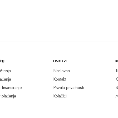
NJE
LINKOVI
K
ištenja
Naslovna
T
laćanja
Kontakt
K
inanciranje
Pravila privatnosti
B
 plaćanja
Kolačići
M