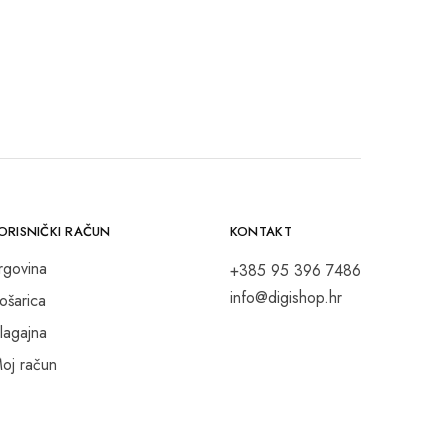
ORISNIČKI RAČUN
KONTAKT
rgovina
+385 95 396 7486
info@digishop.hr
ošarica
lagajna
oj račun