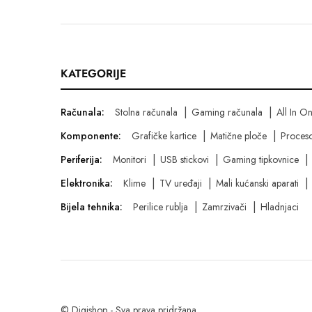
KATEGORIJE
Računala:
Stolna računala
Gaming računala
All In O
Komponente:
Grafičke kartice
Matične ploče
Proceso
Periferija:
Monitori
USB stickovi
Gaming tipkovnice
Elektronika:
Klime
TV uređaji
Mali kućanski aparati
Bijela tehnika:
Perilice rublja
Zamrzivači
Hladnjaci
© Digishop - Sva prava pridržana.